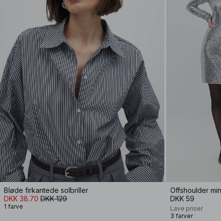
Bløde firkantede solbriller
Offshoulder min
DKK 38.70
DKK 129
DKK 59
1 farve
Lave priser
3 farver