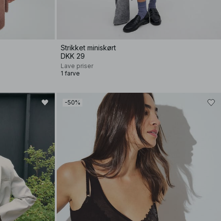
Strikket miniskørt
DKK 29
Lave priser
1 farve
-50%