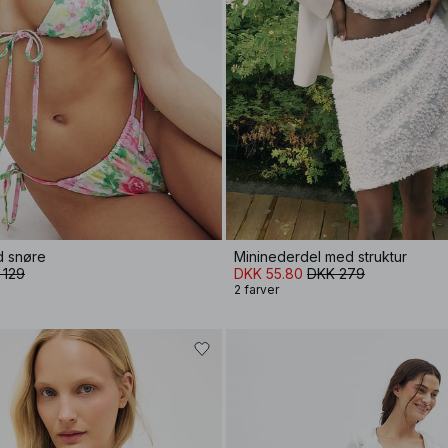
d snøre
Mininederdel med struktur
 129
DKK 55.80
DKK 279
2 farver