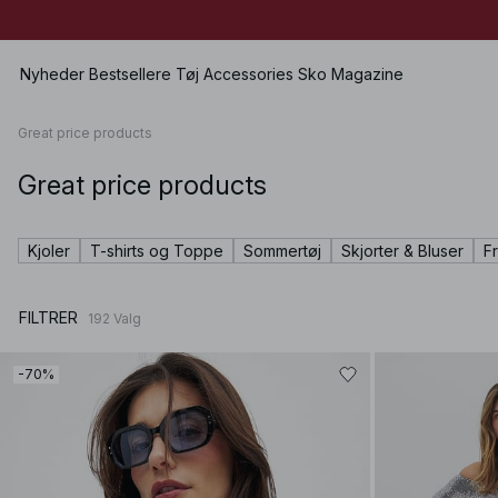
Nyheder
Bestsellere
Tøj
Accessories
Sko
Magazine
Great price products
Great price products
Se alle
Se alle
Se alle
Shorts
Kjoler
Tasker
Lave sko
Badetøj
Kjoler
T-shirts og Toppe
Sommertøj
Skjorter & Bluser
F
Toppe
Smykker
Højhælede sko
Undertøj
Trøjer
Solbriller
Lædersko
Sæt
FILTRER
192
Valg
Skjorter & Bluser
Bælter
Støvler
Premium Selection
Frakke & Jakke
Sjaler & Halstørklæder
Kommer snart
-70%
Blazere
Hatte & Kasketter
Særlige præmier
Bukser
Hår-accessories
Jeans
Vanter
Nederdele