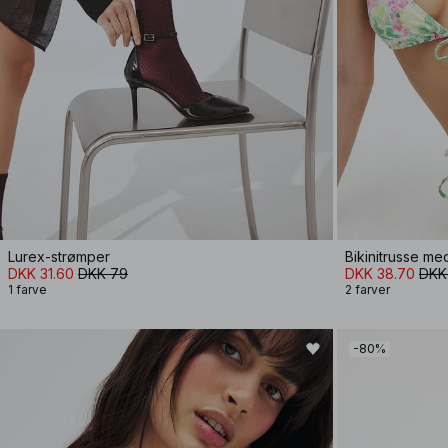
Lurex-strømper
Bikinitrusse me
DKK 31.60
DKK 79
DKK 38.70
DKK
1 farve
2 farver
-80%