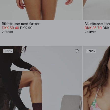
Bikinitrusse med flæser
Bikinitrusse i bra
DKK 59.40
DKK 99
DKK 35.70
DKK 
2 farver
2 farver
-60%
-70%