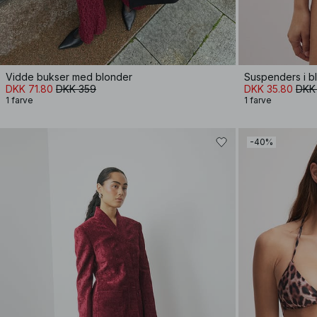
Vidde bukser med blonder
Suspenders i 
DKK 71.80
DKK 359
DKK 35.80
DKK
1 farve
1 farve
-40%