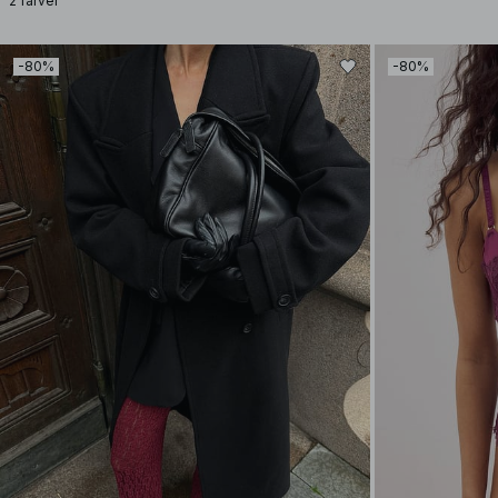
2 farver
-80%
-80%