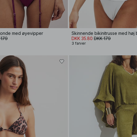
blonde med øyevipper
Skinnende bikinitrusse med høj
 179
DKK 35.80
DKK 179
3 farver