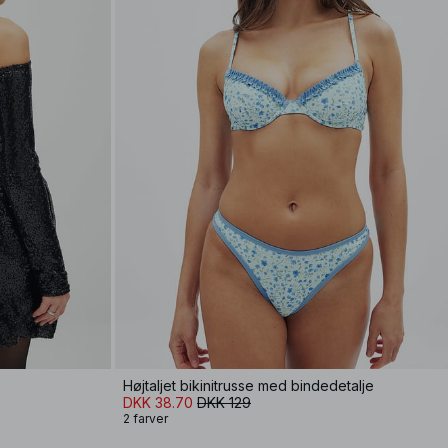
Højtaljet bikinitrusse med bindedetalje
DKK 38.70
DKK 129
2 farver