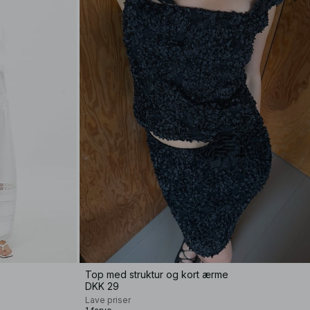
Top med struktur og kort ærme
DKK 29
Lave priser