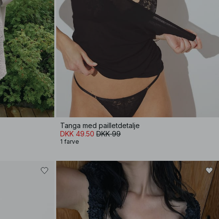
Tanga med pailletdetalje
DKK 49.50
DKK 99
1 farve