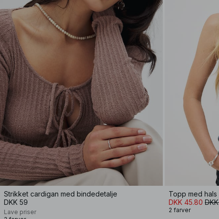
Strikket cardigan med bindedetalje
Topp med hals 
DKK 59
DKK 45.80
DKK
2 farver
Lave priser