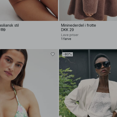
siliansk stil
Mininederdel i frotte
119
DKK 29
Lave priser
1 farve
-80%