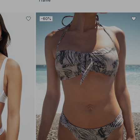
1 farve
-60%