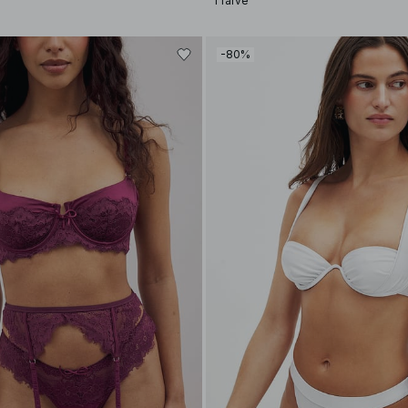
1 farve
-80%