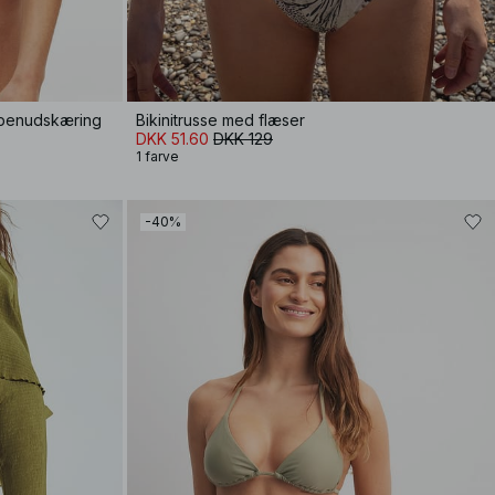
 benudskæring
Bikinitrusse med flæser
DKK 51.60
DKK 129
1 farve
-40%