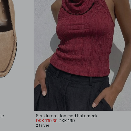
lje
Struktureret top med halterneck
DKK 139.30
DKK 199
2 farver