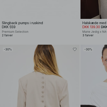
Slingback pumps i ruskind
Halskæde med 
DKK 559
DKK 139.30
DKK
Premium Selection
Marie Jedig x N
2 farver
3 farver
-30%
-30%