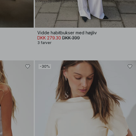
Vidde habitbukser med højjliv
DKK 279.30
DKK 399
3 farver
-30%