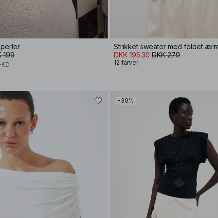
perler
Strikket sweater med foldet ær
 199
DKK 195.30
DKK 279
12 farver
A-KD
-30%