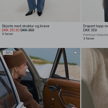
Skjorte med struktur og krave
Drapert topp m
DKK 251.30
DKK 359
DKK 359
3 farver
Premium Selecti
3 farver
-30%