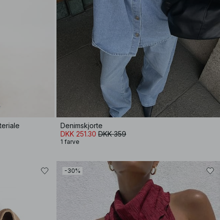
eriale
Denimskjorte
DKK 251.30
DKK 359
1 farve
-30%