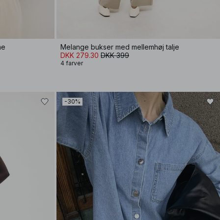
me
Melange bukser med mellemhøj talje
DKK 279.30
DKK 399
4 farver
-30%