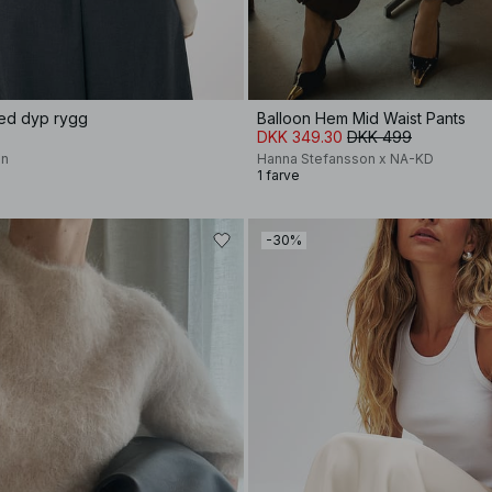
ed dyp rygg
Balloon Hem Mid Waist Pants
DKK 349.30
DKK 499
on
Hanna Stefansson x NA-KD
1 farve
-30%