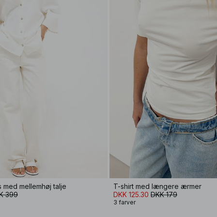
s med mellemhøj talje
T-shirt med længere ærmer
K 399
DKK 125.30
DKK 179
3 farver