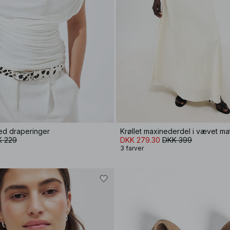
med draperinger
Krøllet maxinederdel i vævet mat
K 229
DKK 279.30
DKK 399
3 farver