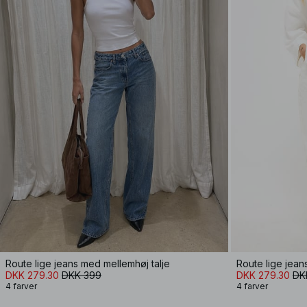
Route lige jeans med mellemhøj talje
Route lige jean
DKK 279.30
DKK 399
DKK 279.30
DK
4 farver
4 farver