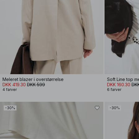
Meleret blazer i overstørrelse
Soft Line top 
DKK 419.30
DKK 599
DKK 160.30
DK
4 farver
6 farver
-30%
-30%