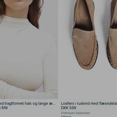
Soft Line top med tragtformet hals og lange ærmer
Loafers i ruskind med flæsedeta
 179
DKK 599
Premium Selection
1 farve