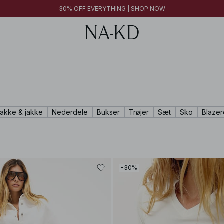
FINAL SALE | SHOP NOW
30% OFF EVERYTHING | SHOP NOW
FINAL SALE | SHOP NOW
rakke & jakke
Nederdele
Bukser
Trøjer
Sæt
Sko
Blazer
-30%