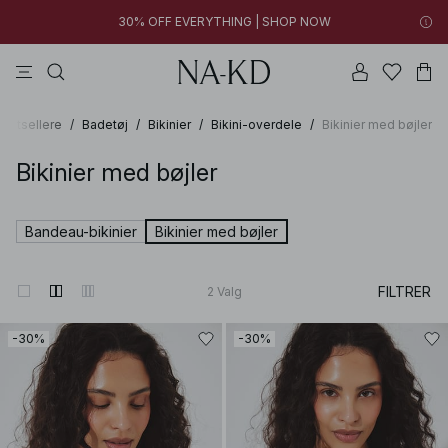
30% OFF EVERYTHING | SHOP NOW
toppe
bukser
kjoler
brune
sorte
30% OFF EVERYTHING | SHOP NOW
FINAL SALE | SHOP NOW
Bestsellere
/
Badetøj
/
Bikinier
/
Bikini-overdele
/
Bikinier med bøjler
Bikinier med bøjler
Bandeau-bikinier
Bikinier med bøjler
FILTRER
2
Valg
-30%
-30%