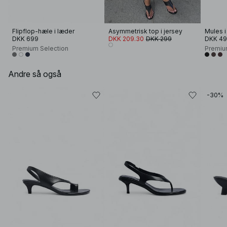
Flipflop-hæle i læder
Asymmetrisk top i jersey
Mules i
DKK 699
DKK 209.30
DKK 299
DKK 4
Premium Selection
Premiu
Andre så også
-30%