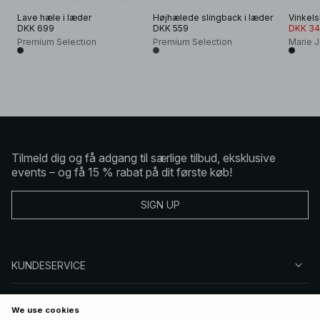
Lave hæle i læder
Højhælede slingback i læder
Vinkel
DKK 699
DKK 559
DKK 34
Premium Selection
Premium Selection
Marie 
Tilmeld dig og få adgang til særlige tilbud, eksklusive
events – og få 15 % rabat på dit første køb!
SIGN UP
KUNDESERVICE
OM NA-KD