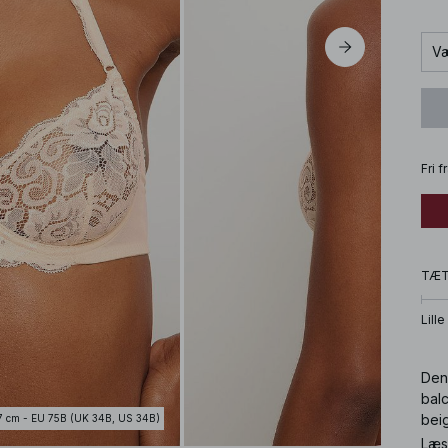
Væ
Fri 
TÆ
Lille
Denn
bal
bei
7 cm - EU 75B (UK 34B, US 34B)
Læs