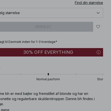
Find din størrelse
lg størrelse
UDSOLGT
fragt til Danmark inden for 1-3 hverdage*
30% OFF EVERYTHING
T
Normal pasform
Stor
e bh er med bøjler og fremstillet af blonde og har en
conette og regulerbare skulderstropper. Denne bh findes i
ge.
 mere