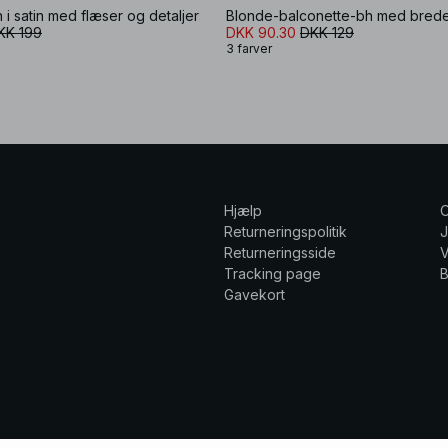
 i satin med flæser og detaljer
Blonde-balconette-bh med brede
KK 199
DKK 90.30
DKK 129
3 farver
Hjælp
Returneringspolitik
Returneringsside
V
Tracking page
Gavekort