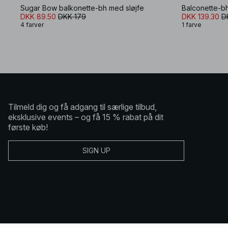
Sugar Bow balkonette-bh med sløjfe
Balconette-bh
DKK 89.50
DKK 179
DKK 139.30
D
4 farver
1 farve
Tilmeld dig og få adgang til særlige tilbud,
eksklusive events – og få 15 % rabat på dit
første køb!
SIGN UP