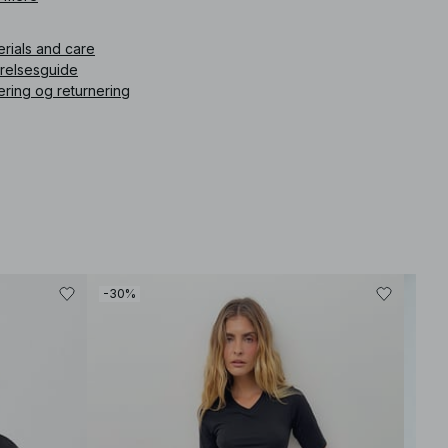
ikelnummer
:
1013-001180-0719
erials and care
rrelsesguide
ering og returnering
-30%
-30