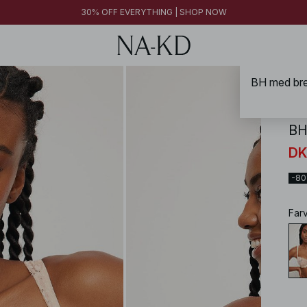
30% OFF EVERYTHING | SHOP NOW
BH med bre
NA-
BH
DK
-8
Far