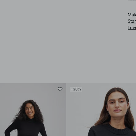
Art
Mat
Stø
Lev
-30%