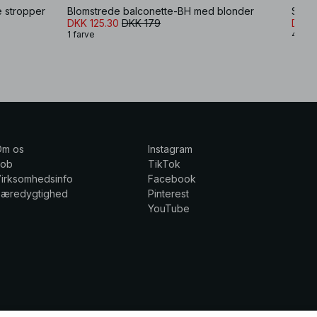
 stropper
Blomstrede balconette-BH med blonder
Sugar
DKK 125.30
DKK 179
DKK 
1 farve
4 farv
Om os
Instagram
Job
TikTok
irksomhedsinfo
Facebook
Bæredygtighed
Pinterest
YouTube