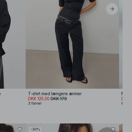
e
T-shirt med længere ærmer
Mid 
DKK 125.30
DKK 179
DKK 
3 farver
6 farv
-30%
-30