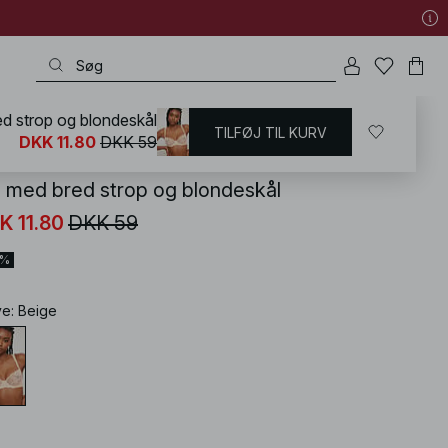
d strop og blondeskål
TILFØJ TIL KURV
KD
/
Undertøj
/
Bh'er
/
Balconette-bh
DKK 11.80
DKK 59
 med bred strop og blondeskål
K 11.80
DKK 59
0%
ve
:
Beige