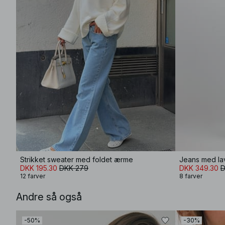
Strikket sweater med foldet ærme
Jeans med lav
DKK 195.30
DKK 279
DKK 349.30
D
12 farver
8 farver
Andre så også
-50%
-30%