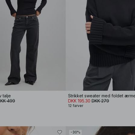
 talje
Strikket sweater med foldet ærm
KK 499
DKK 195.30
DKK 279
12 farver
-30%