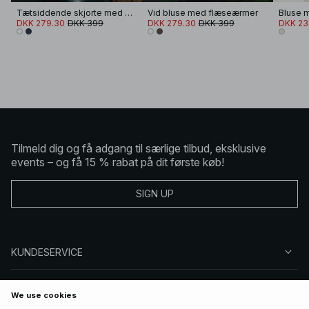
Tætsiddende skjorte med skulderpuder
Vid bluse med flæseærmer
Bluse 
DKK 279.30
DKK 399
DKK 279.30
DKK 399
DKK 23
Tilmeld dig og få adgang til særlige tilbud, eksklusive
events – og få 15 % rabat på dit første køb!
SIGN UP
KUNDESERVICE
OM NA-KD