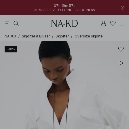
07h 19m 57s
30% OFF EVERYTHING | SHOP NOW
bukser
kjoler
toppe
brune
sorte
NA-KD
/
Skjorter & Bluser
/
Skjorter
/
Oversize skjorte
-30%