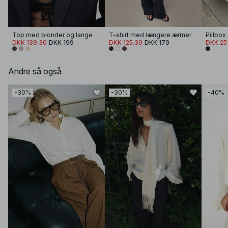
Top med blonder og lange ærmer
T-shirt med længere ærmer
Pillbox 
DKK 139.30
DKK 199
DKK 125.30
DKK 179
DKK 25
Andre så også
-30%
-30%
-40%