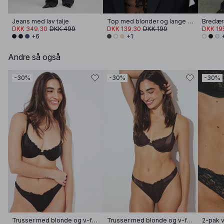
Jeans med lav talje
Top med blonder og lange ærmer
Bredær
DKK 349.30
DKK 499
DKK 139.30
DKK 199
DKK 19
+6
+1
Andre så også
-30%
-30%
-30%
Trusser med blonde og v-form
Trusser med blonde og v-form
2-pak v