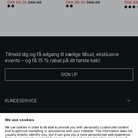
DKK 69.30
DKK 99
DKK 69.30
DKK 99
DKK 69
Tilmeld dig og få adgang til særlige tilbud, eksklusive
events – og få 15 % rabat på dit første køb!
SIGN UP
KUNDESERVICE
OM NA-KD
FØLG OS