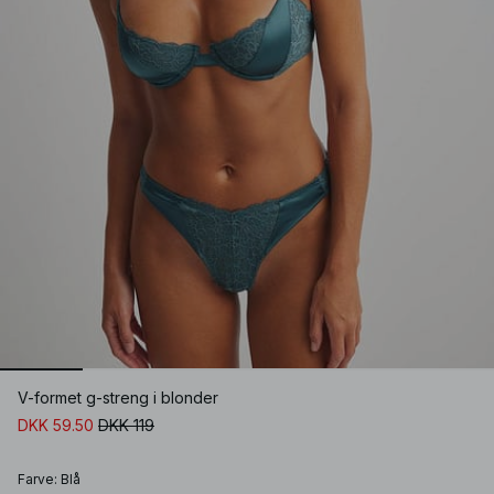
V-formet g-streng i blonder
DKK 59.50
DKK 119
Farve
:
Blå