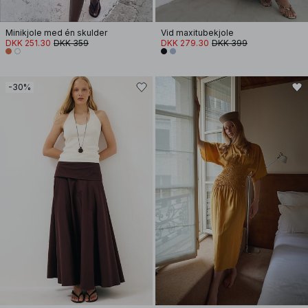
Minikjole med én skulder
Vid maxitubekjole
DKK 251.30
DKK 359
DKK 279.30
DKK 399
-30%