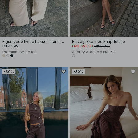
Figursyede hvide bukser i hør med vide ben
Blazerjakke med knapdetalje
DKK 399
DKK 391.30
DKK 559
Premium Selection
Audrey Afonso x NA-KD
-30%
-30%