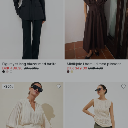
Figursyet lang blazer med bælte
Midikjole i bomuld med plissering og korte ærmer
DKK 489.30
DKK 699
DKK 349.30
DKK 499
-30%