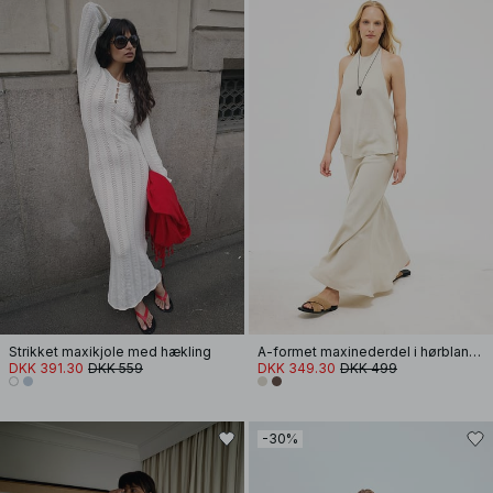
Strikket maxikjole med hækling
A-formet maxinederdel i hørblanding med lyocell
DKK 391.30
DKK 559
DKK 349.30
DKK 499
-30%