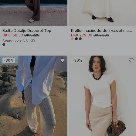
Bælte Detalje Draperet Top
Krøllet maxinederdel i vævet materiale
DKK 160.30
DKK 229
DKK 279.30
DKK 399
Scandivv x NA-KD
-30%
-30%