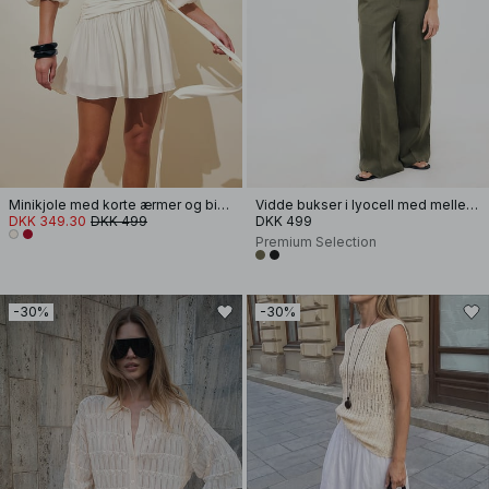
Minikjole med korte ærmer og bindebånd i taljen
Vidde bukser i lyocell med mellemhøj talje
DKK 349.30
DKK 499
DKK 499
Premium Selection
-30%
-30%