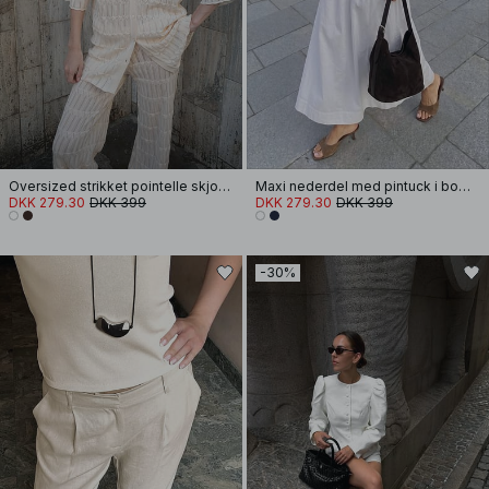
Oversized strikket pointelle skjorte
Maxi nederdel med pintuck i bomuld
DKK 279.30
DKK 399
DKK 279.30
DKK 399
-30%