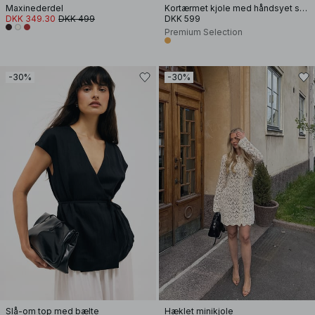
Maxinederdel
Kortærmet kjole med håndsyet smock
DKK 349.30
DKK 499
DKK 599
Premium Selection
-30%
-30%
Slå-om top med bælte
Hæklet minikjole