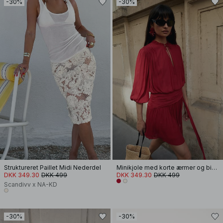
-30%
-30%
Struktureret Paillet Midi Nederdel
Minikjole med korte ærmer og bindebånd i taljen
DKK 349.30
DKK 499
DKK 349.30
DKK 499
Scandivv x NA-KD
-30%
-30%