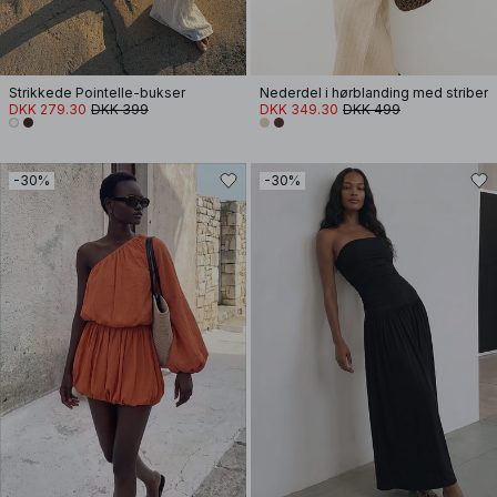
Strikkede Pointelle-bukser
Nederdel i hørblanding med striber
DKK 279.30
DKK 399
DKK 349.30
DKK 499
-30%
-30%