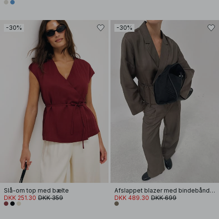
-30%
-30%
Slå-om top med bælte
Afslappet blazer med bindebånd foran
DKK 251.30
DKK 359
DKK 489.30
DKK 699