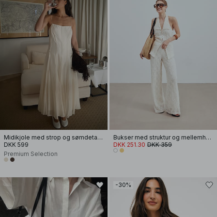
Midikjole med strop og sømdetalje
Bukser med struktur og mellemhøj talje
DKK 599
DKK 251.30
DKK 359
Premium Selection
-30%