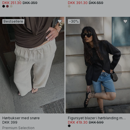
DKK 251.30
DKK 359
DKK 391.30
DKK 559
Bestsellere
-30%
Hørbukser med snøre
Figursyet blazer i hørblanding med bådudskæring
DKK 399
DKK 419.30
DKK 599
Premium Selection