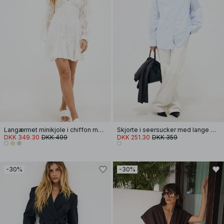
Langærmet minikjole i chiffon med broderi
Skjorte i seersucker med lange ærmer
DKK 349.30
DKK 499
DKK 251.30
DKK 359
-30%
-30%