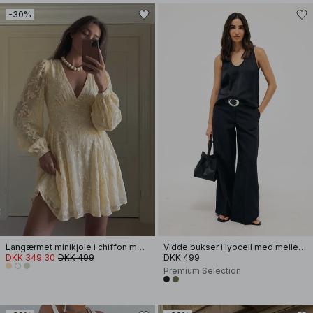
-30%
Langærmet minikjole i chiffon med broderi
Vidde bukser i lyocell med mellemhøj talje
DKK 349.30
DKK 499
DKK 499
Premium Selection