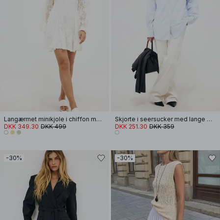
Langærmet minikjole i chiffon med broderi
Skjorte i seersucker med lange ærmer
DKK 349.30
DKK 499
DKK 251.30
DKK 359
-30%
-30%