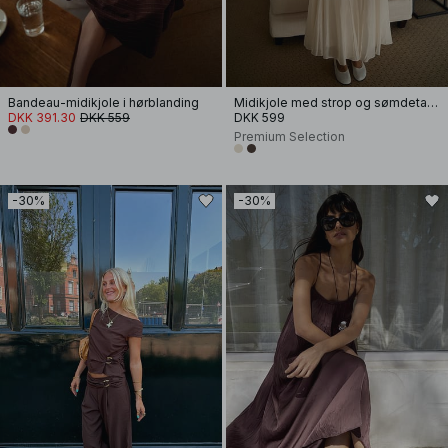
Bandeau-midikjole i hørblanding
Midikjole med strop og sømdetalje
DKK 391.30
DKK 559
DKK 599
Premium Selection
-30%
-30%