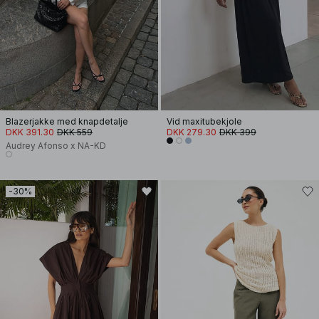
Blazerjakke med knapdetalje
Vid maxitubekjole
DKK 391.30
DKK 559
DKK 279.30
DKK 399
Audrey Afonso x NA-KD
-30%