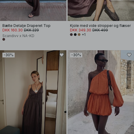
Bælte Detalje Draperet Top
Kjole med vide stropper og flæser
DKK 160.30
DKK 229
DKK 349.30
DKK 499
+1
Scandivv x NA-KD
-30%
-30%