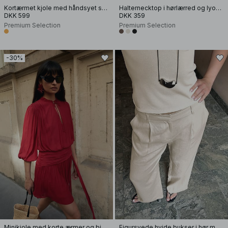
Kortærmet kjole med håndsyet smock
Halternecktop i hørlærred og lyocellblanding
DKK 599
DKK 359
Premium Selection
Premium Selection
-30%
Minikjole med korte ærmer og bindebånd i taljen
Figursyede hvide bukser i hør med vide ben