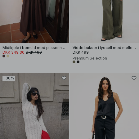
Midikjole i bomuld med plissering og korte ærmer
Vidde bukser i lyocell med mellemhøj talje
DKK 349.30
DKK 499
DKK 499
Premium Selection
-30%