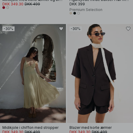
DKK 349.30
DKK 499
DKK 399
Premium Selection
-30%
-30%
Midikjole i chiffon med stropper
Blazer med korte ærmer
DKK 349.30
DKK 499
DKK 349.30
DKK 499