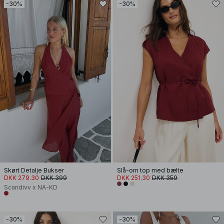
-30%
-30%
Skørt Detalje Bukser
Slå-om top med bælte
DKK 279.30
DKK 399
DKK 251.30
DKK 359
Scandivv x NA-KD
-30%
-30%