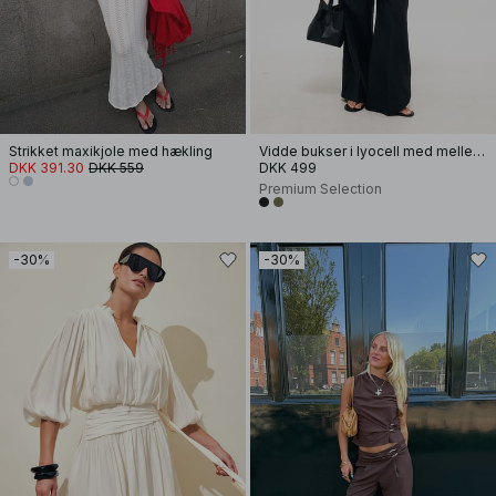
Strikket maxikjole med hækling
Vidde bukser i lyocell med mellemhøj talje
DKK 391.30
DKK 559
DKK 499
Premium Selection
-30%
-30%