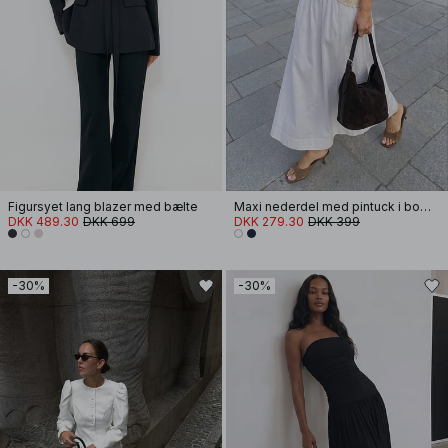
Figursyet lang blazer med bælte
Maxi nederdel med pintuck i bomuld
DKK 489.30
DKK 699
DKK 279.30
DKK 399
-30%
-30%