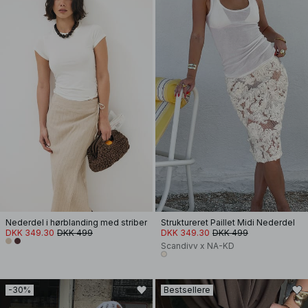
Nederdel i hørblanding med striber
Struktureret Paillet Midi Nederdel
DKK 349.30
DKK 499
DKK 349.30
DKK 499
Scandivv x NA-KD
-30%
Bestsellere