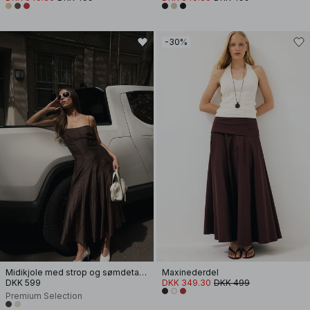
-30%
Midikjole med strop og sømdetalje
Maxinederdel
DKK 599
DKK 349.30
DKK 499
Premium Selection