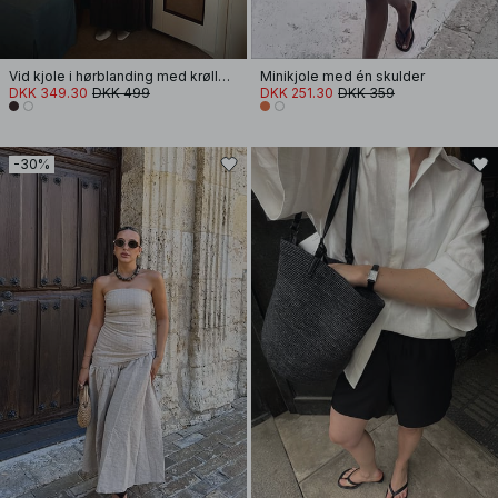
Vid kjole i hørblanding med krøller og stropper
Minikjole med én skulder
DKK 349.30
DKK 499
DKK 251.30
DKK 359
-30%