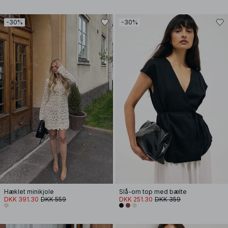
-30%
-30%
Hæklet minikjole
Slå-om top med bælte
DKK 391.30
DKK 559
DKK 251.30
DKK 359