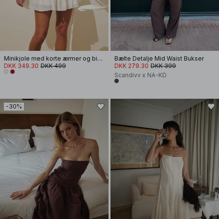
Minikjole med korte ærmer og bindebånd i taljen
Bælte Detalje Mid Waist Bukser
DKK 349.30
DKK 499
DKK 279.30
DKK 399
Scandivv x NA-KD
-30%