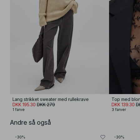
Lang strikket sweater med rullekrave
Top med blon
DKK 195.30
DKK 279
DKK 139.30
D
1 farve
3 farver
Andre så også
-30%
-30%