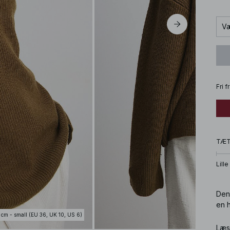
Væ
Fri 
TÆ
Lille
Denn
en h
 cm - small (EU 36, UK 10, US 6)
Art
Læs