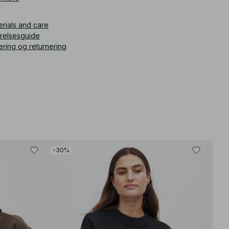
erials and care
rrelsesguide
ering og returnering
-30%
-80