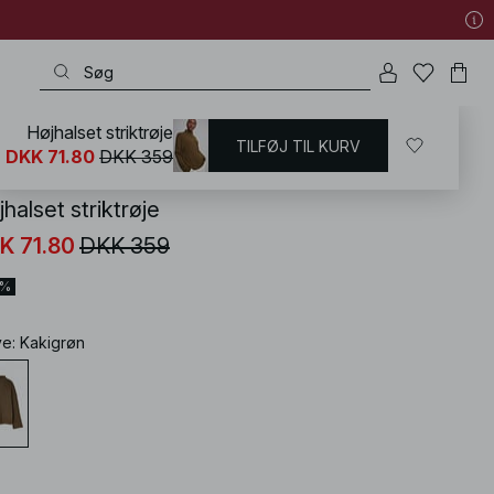
Højhalset striktrøje
TILFØJ TIL KURV
KD
/
Trøjer
/
Oversize trøjer
DKK 71.80
DKK 359
halset striktrøje
K 71.80
DKK 359
0%
ve
:
Kakigrøn