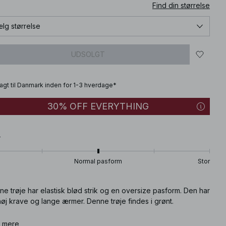
Find din størrelse
lg størrelse
UDSOLGT
fragt til Danmark inden for 1-3 hverdage*
30% OFF EVERYTHING
T
Normal pasform
Stor
e trøje har elastisk blød strik og en oversize pasform. Den har
øj krave og lange ærmer. Denne trøje findes i grønt.
ikelnummer
 mere
:
1100-008080-0052