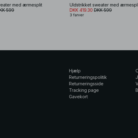
weater med ærmesplit
Uldstrikket sweater med ærmespli
KK 599
DKK 419.30
DKK 599
3 farver
Hjælp
Returneringspolitik
Returneringsside
V
Tracking page
Gavekort