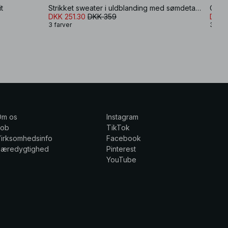
t
Strikket sweater i uldblanding med sømdetaljer
Overs
DKK 251.30
DKK 359
DKK 
3 farver
3 farv
Om os
Instagram
Job
TikTok
irksomhedsinfo
Facebook
Bæredygtighed
Pinterest
YouTube