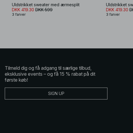
Uldstrikket sweater med ærmesplit
Uldstrikket s
DKK 419.30
DKK 599
DKK 419.30
D
3 farver
3 farver
Tilmeld dig og få adgang til særlige tilbud,
eksklusive events – og få 15 % rabat på dit
første køb!
SIGN UP