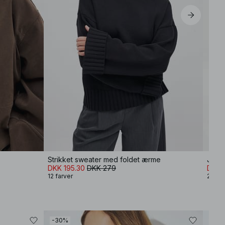
Strikket sweater med foldet ærme
Jeans
DKK 195.30
DKK 279
DKK 
12 farver
2 farv
-30%
-30