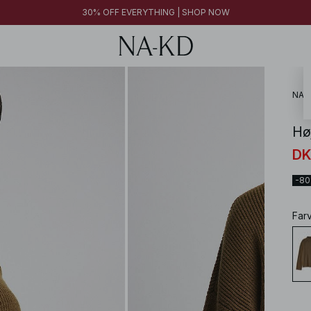
30% OFF EVERYTHING | SHOP NOW
NA-
Høj
DK
-8
Far