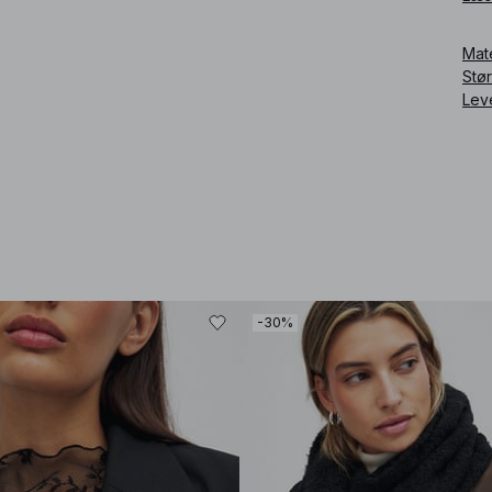
Mat
Stø
Lev
-30%