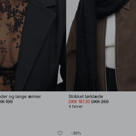
der og lange ærmer
Strikket tørklæde
KK 199
DKK 181.30
DKK 259
4 farver
-30%