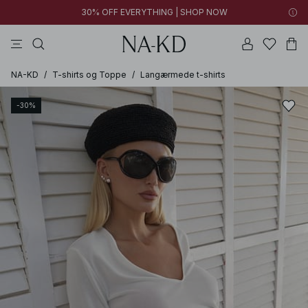
30% OFF EVERYTHING | SHOP NOW
bukser
toppe
kjoler
brune
hvide
NA-KD
/
T-shirts og Toppe
/
Langærmede t-shirts
-30%