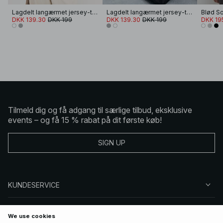
Lagdelt langærmet jersey-top
Lagdelt langærmet jersey-top
DKK 139.30
DKK 199
DKK 139.30
DKK 199
DKK 19
Tilmeld dig og få adgang til særlige tilbud, eksklusive
events – og få 15 % rabat på dit første køb!
SIGN UP
KUNDESERVICE
OM NA-KD