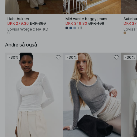
Habitbukser
Mid waste baggy jeans
Satinb
DKK 279.30
DKK 399
DKK 349.30
DKK 499
DKK 27
+3
Lovisa Worge x NA-KD
Lovisa
Andre så også
-30%
-30%
-30%