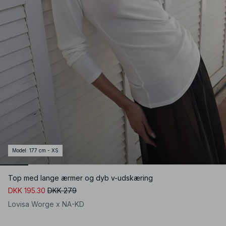
Model
:
177 cm - XS
Top med lange ærmer og dyb v-udskæring
DKK 195.30
DKK 279
Lovisa Worge x NA-KD