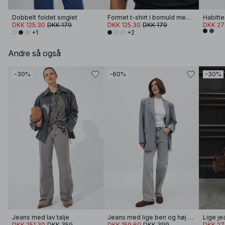
Dobbelt foldet singlet
Formet t-shirt i bomuld med tragtformet halsudskæring
DKK 125.30
DKK 179
DKK 125.30
DKK 179
DKK 27
+1
+2
Andre så også
-30%
-60%
-30%
Jeans med lav talje
Jeans med lige ben og høj talje
Lige je
DKK 251.30
DKK 359
DKK 159.60
DKK 399
DKK 27