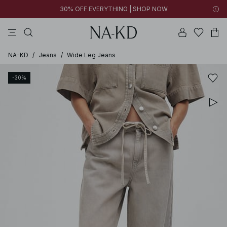
30% OFF EVERYTHING | SHOP NOW
bukser
toppe
kjoler
brune
sorte
NA-KD
/
Jeans
/
Wide Leg Jeans
-30%