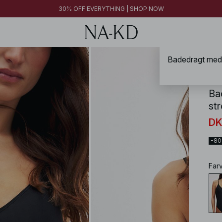
FINAL SALE | SHOP NOW
30% OFF EVERYTHING | SHOP NOW
FINAL SALE | SHOP NOW
NA-
Ba
st
DK
-8
Far