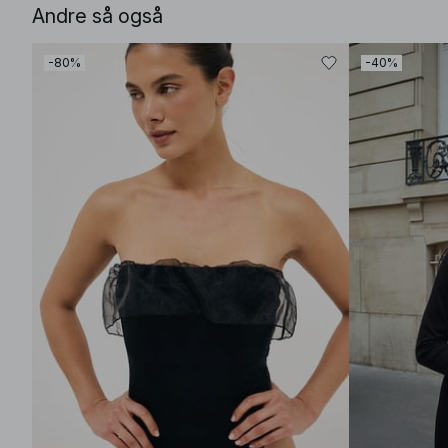
Andre så også
-80%
-40%