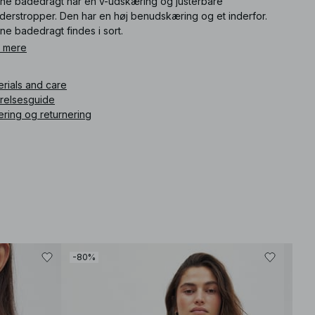
ne badedragt har en v-udskæring og justérbare
lderstropper. Den har en høj benudskæring og et inderfor.
e badedragt findes i sort.
 mere
ikelnummer
:
1100-010522-0002
erials and care
rrelsesguide
ering og returnering
-80%
-30