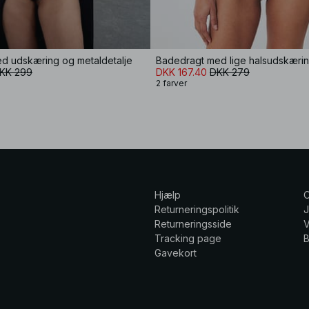
d udskæring og metaldetalje
Badedragt med lige halsudskæri
KK 299
DKK 167.40
DKK 279
2 farver
Hjælp
Returneringspolitik
Returneringsside
V
Tracking page
Gavekort