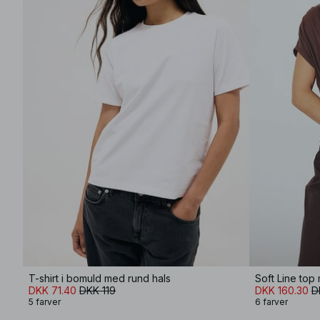
T-shirt i bomuld med rund hals
Soft Line top
DKK 71.40
DKK 119
DKK 160.30
D
5 farver
6 farver