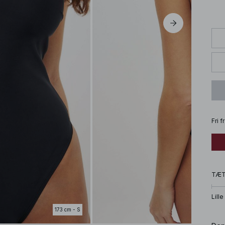
Fri 
TÆ
Lille
173 cm - S