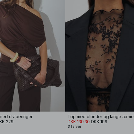
 med draperinger
Top med blonder og lange ærme
KK 229
DKK 139.30
DKK 199
3 farver