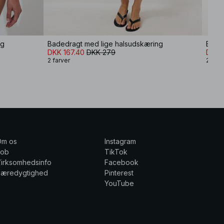
ng
Badedragt med lige halsudskæring
Bade
DKK 167.40
DKK 279
DKK 
2 farver
2 farv
Om os
Instagram
Job
TikTok
irksomhedsinfo
Facebook
Bæredygtighed
Pinterest
YouTube