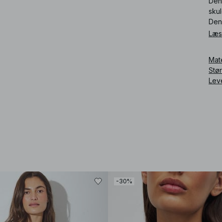
Den
sku
Denn
Læs
Art
Mat
Stø
Lev
-30%