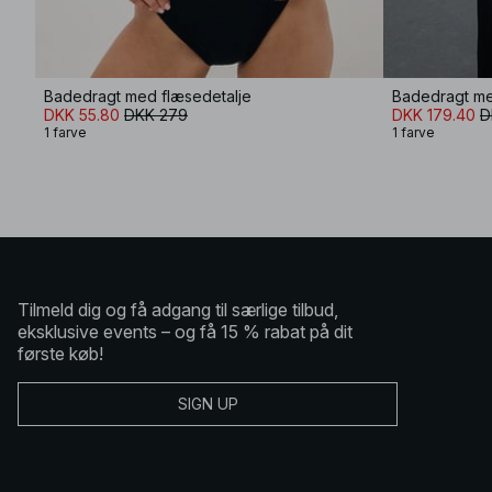
Badedragt med flæsedetalje
Badedragt me
DKK 55.80
DKK 279
DKK 179.40
D
1 farve
1 farve
Tilmeld dig og få adgang til særlige tilbud,
eksklusive events – og få 15 % rabat på dit
første køb!
SIGN UP