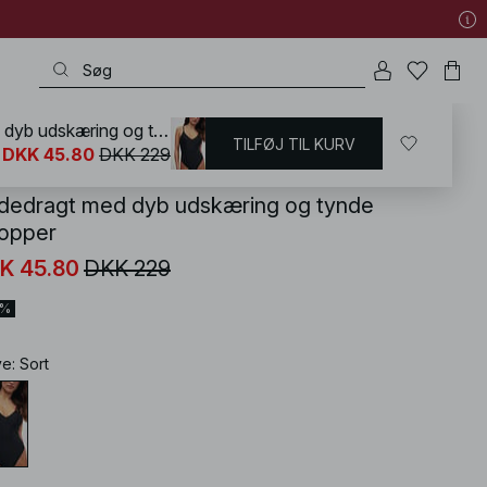
Badedragt med dyb udskæring og tynde stropper
TILFØJ TIL KURV
KD
/
Badetøj
/
Badedragter
DKK 45.80
DKK 229
dedragt med dyb udskæring og tynde
ropper
K 45.80
DKK 229
0%
ve
:
Sort