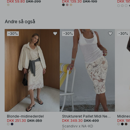
DKK 59.80
DKK 299
DKK 139.30
DKK 199
DKK 19
Andre så også
-30%
-30%
-30%
Blonde-midinederdel
Struktureret Paillet Midi Nederdel
Midined
DKK 251.30
DKK 359
DKK 349.30
DKK 499
DKK 19
Scandivv x NA-KD