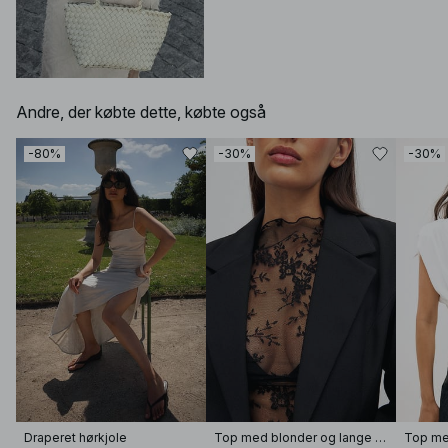
Andre, der købte dette, købte også
-80%
-30%
-30%
Draperet hørkjole
Top med blonder og lange ærmer
Top me