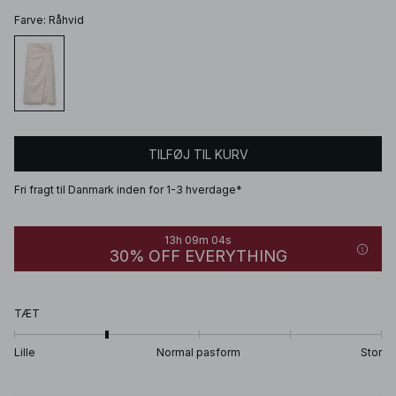
Farve
:
Råhvid
TILFØJ TIL KURV
Fri fragt til Danmark inden for 1-3 hverdage*
13h 09m 04s
30% OFF EVERYTHING
TÆT
Lille
Normal pasform
Stor