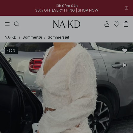
13h 09m 04s
30% OFF EVERYTHING | SHOP NOW
bukser
toppe
kjoler
brune
hvide
NA-KD
/
Sommertøj
/
Sommersæt
-30%