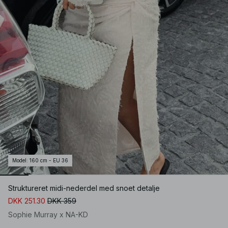
Model
:
160 cm - EU 36
Struktureret midi-nederdel med snoet detalje
DKK 251.30
DKK 359
Sophie Murray x NA-KD