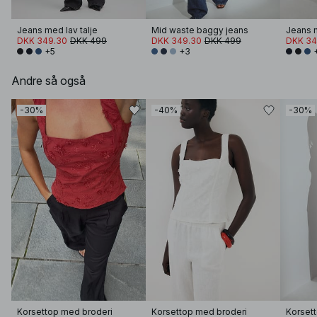
Jeans med lav talje
Mid waste baggy jeans
Jeans m
DKK 349.30
DKK 499
DKK 349.30
DKK 499
DKK 34
+5
+3
Andre så også
-30%
-40%
-30%
Korsettop med broderi
Korsettop med broderi