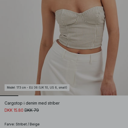
Model
:
173 cm - EU 36 (UK 10, US 6, small)
Cargotop i denim med striber
DKK 15.80
DKK 79
Farve
:
Stribet / Beige