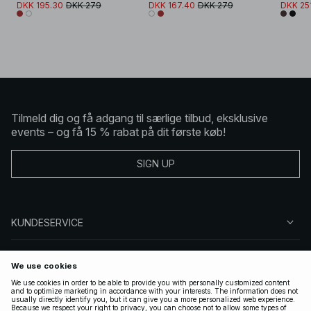
DKK 195.30
DKK 279
DKK 167.40
DKK 279
DKK 25
Tilmeld dig og få adgang til særlige tilbud, eksklusive
events – og få 15 % rabat på dit første køb!
SIGN UP
KUNDESERVICE
OM NA-KD
FØLG OS