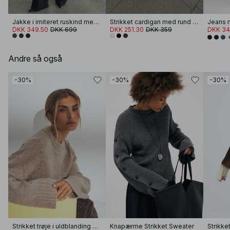
Jakke i imiteret ruskind med lynlås
Strikket cardigan med rund hals
Jeans m
DKK 349.50
DKK 699
DKK 251.30
DKK 359
DKK 34
Andre så også
-30%
-30%
-30%
Strikket trøje i uldblanding med rund hals
Knapærme Strikket Sweater