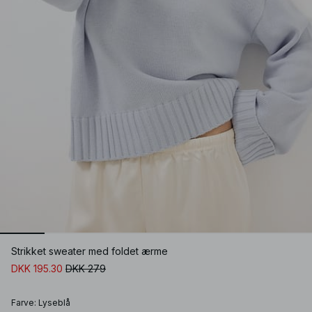
Strikket sweater med foldet ærme
DKK 195.30
DKK 279
Farve
:
Lyseblå