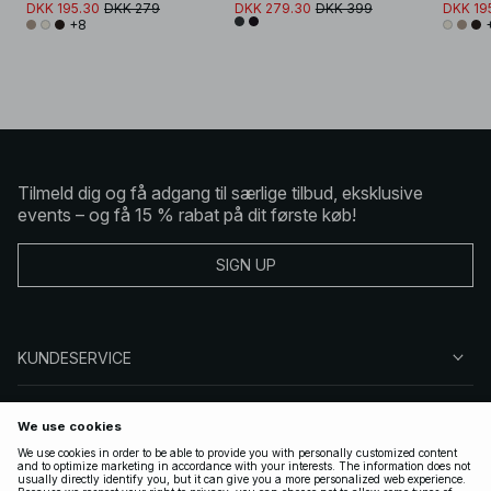
DKK 195.30
DKK 279
DKK 279.30
DKK 399
DKK 19
+8
Tilmeld dig og få adgang til særlige tilbud, eksklusive
events – og få 15 % rabat på dit første køb!
SIGN UP
KUNDESERVICE
OM NA-KD
FØLG OS