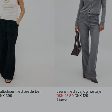
abitbukser med brede ben
Jeans med svaj og høj talje
KK 399
DKK 25.80
DKK 129
2 farver