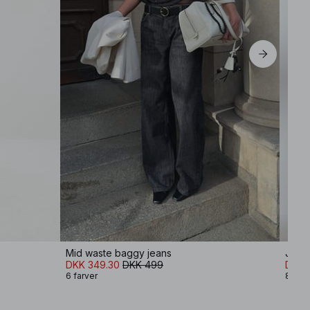
Mid waste baggy jeans
Jeans
DKK 349.30
DKK 499
DKK 
6 farver
8 farv