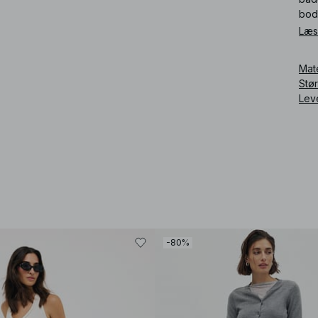
body
Læs
Art
Mat
Stø
Lev
-80%