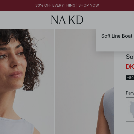
30% OFF EVERYTHING | SHOP NOW
NA-
So
DK
-8
Far