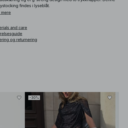
stocking findes i lyseblåt.
 mere
ikelnummer
:
1100-009967-1053
erials and care
rrelsesguide
ering og returnering
-30%
-30