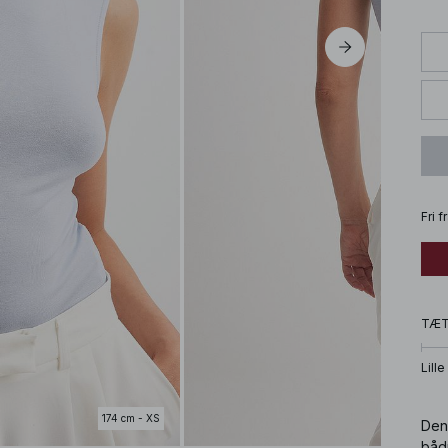
Fri 
TÆ
Lille
174 cm - XS
Denn
båd