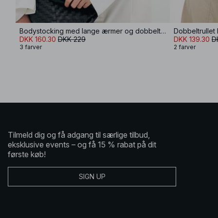
Bodystocking med lange ærmer og dobbelt ombuk
Dobbeltrullet
DKK 160.30
DKK 229
DKK 139.30
D
3 farver
2 farver
Tilmeld dig og få adgang til særlige tilbud,
eksklusive events – og få 15 % rabat på dit
første køb!
SIGN UP