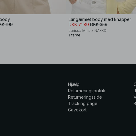
 body
Langærmet body med knapper
KK 199
DKK 71.80
DKK 359
Larissa Mills x NA-KD
1 farve
Hjælp
Returneringspolitik
Returneringsside
V
Tracking page
Gavekort