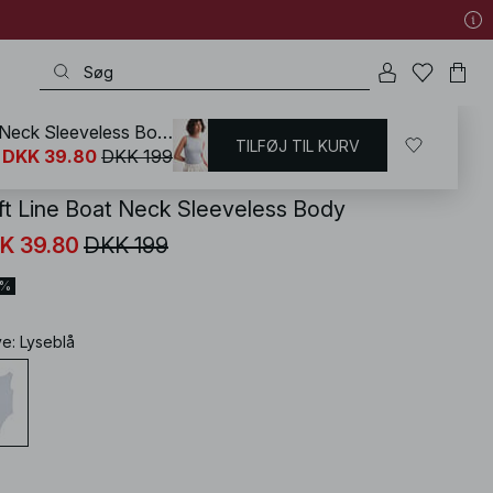
Soft Line Boat Neck Sleeveless Body
TILFØJ TIL KURV
KD
/
T-shirts og Toppe
/
Bodysuits
DKK 39.80
DKK 199
ft Line Boat Neck Sleeveless Body
K 39.80
DKK 199
0%
ve
:
Lyseblå