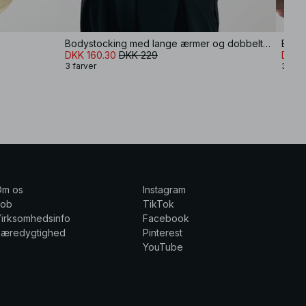
Bodystocking med lange ærmer og dobbelt ombuk
DKK 160.30
DKK 229
DKK 
3 farver
3 farv
Om os
Instagram
Job
TikTok
irksomhedsinfo
Facebook
Bæredygtighed
Pinterest
YouTube