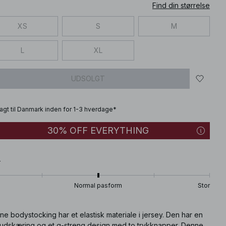
Find din størrelse
XS
S
M
L
XL
UDSOLGT
fragt til Danmark inden for 1-3 hverdage*
30% OFF EVERYTHING
T
Normal pasform
Stor
e bodystocking har et elastisk materiale i jersey. Den har en
udskæring og et g-streng design med to trykknapper. Denne