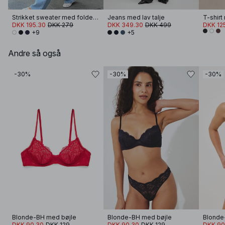
Strikket sweater med foldet ærme
Jeans med lav talje
T-shir
DKK 195.30
DKK 279
DKK 349.30
DKK 499
DKK 12
+9
+5
Andre så også
-30%
-30%
-30%
Blonde-BH med bøjle
Blonde-BH med bøjle
Blonde
DKK 90.30
DKK 129
DKK 90.30
DKK 129
DKK 90