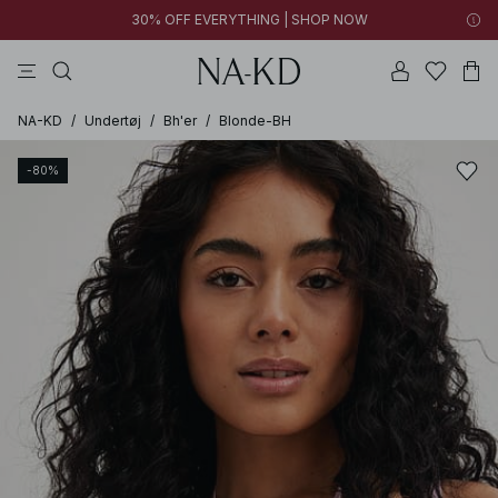
30% OFF EVERYTHING | SHOP NOW
bukser
toppe
kjoler
brune
sorte
NA-KD
/
Undertøj
/
Bh'er
/
Blonde-BH
-80%