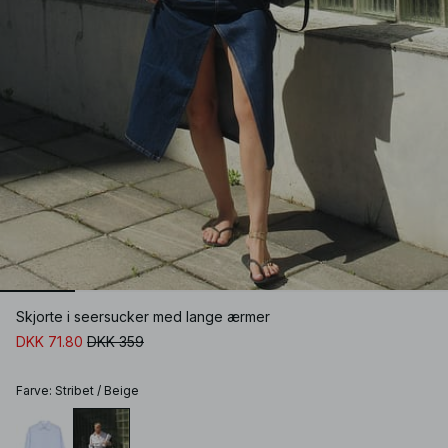
Skjorte i seersucker med lange ærmer
DKK 71.80
DKK 359
Farve
:
Stribet / Beige