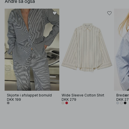
Andre så også
Skjorte i afslappet bomuld
Wide Sleeve Cotton Shirt
Bredær
DKK 199
DKK 279
DKK 27