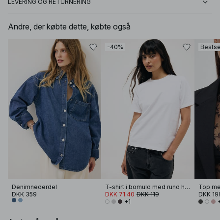
LEVERING OG RETURNERING
Andre, der købte dette, købte også
-40%
Bestse
Denimnederdel
T-shirt i bomuld med rund hals
DKK 359
DKK 71.40
DKK 119
DKK 19
+1