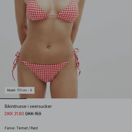
Model
:
173 cm - S
Bikinitrusse i seersucker
DKK 31.80
DKK 159
Farve
:
Ternet / Rød