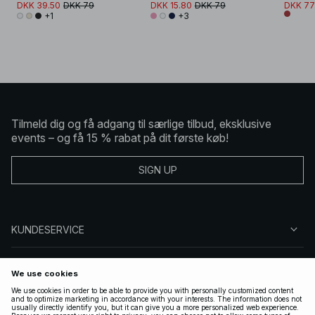
DKK 39.50
DKK 79
DKK 15.80
DKK 79
DKK 77
+1
+3
Tilmeld dig og få adgang til særlige tilbud, eksklusive
events – og få 15 % rabat på dit første køb!
SIGN UP
KUNDESERVICE
OM NA-KD
FØLG OS