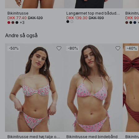
Bikinitrusse
Langærmet top med bådudskæring
Bikinit
DKK 77.40
DKK 129
DKK 139.30
DKK 199
DKK 90
+3
Andre så også
-50%
-80%
-40%
Bikinitrusse med høj talje og løbebånd
Bikinitrusse med bindebånd