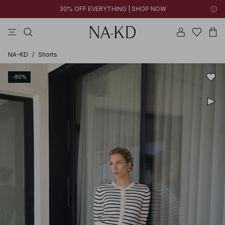
30% OFF EVERYTHING | SHOP NOW
bukser
toppe
kjoler
sorte
brune
NA-KD
/
Shorts
-80%