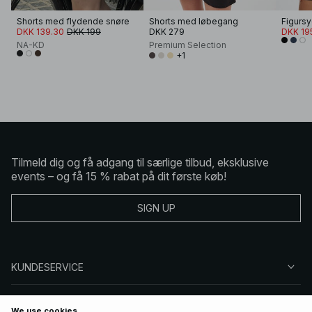
Shorts med flydende snøre
Shorts med løbegang
DKK 139.30
DKK 199
DKK 279
DKK 19
NA-KD
Premium Selection
+1
Tilmeld dig og få adgang til særlige tilbud, eksklusive
events – og få 15 % rabat på dit første køb!
SIGN UP
KUNDESERVICE
OM NA-KD