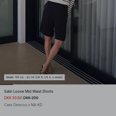
Model
:
165 cm - EU 34 (UK 8, US 4, x-small)
Satin Loose Mid Waist Shorts
DKK 59.80
DKK 299
Cass Dimicco x NA-KD