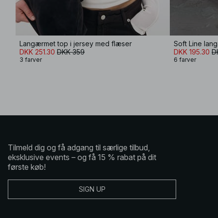
Langærmet top i jersey med flæser
Soft Line la
DKK 251.30
DKK 359
DKK 195.30
D
3 farver
6 farver
Tilmeld dig og få adgang til særlige tilbud,
eksklusive events – og få 15 % rabat på dit
første køb!
SIGN UP