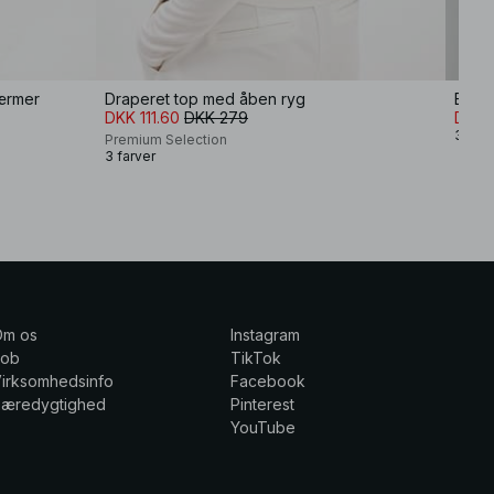
 ærmer
Draperet top med åben ryg
DKK 111.60
DKK 279
DKK 
3 farv
Premium Selection
3 farver
Om os
Instagram
Job
TikTok
irksomhedsinfo
Facebook
Bæredygtighed
Pinterest
YouTube