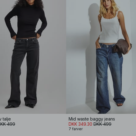
 talje
Mid waste baggy jeans
KK 499
DKK 349.30
DKK 499
7 farver