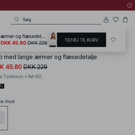
Top med lange ærmer og flæsedetalje
TILFØJ TIL KURV
KD
/
T-shirts og Toppe
/
Rynkede toppe
DKK 45.80
DKK 229
p med lange ærmer og flæsedetalje
K 45.80
DKK 229
ia Tomlinson x NA-KD
0%
ve
:
Hvid