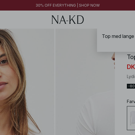
FINAL SALE | SHOP NOW
30% OFF EVERYTHING | SHOP NOW
FINAL SALE | SHOP NOW
NA-
To
DK
Lyd
-8
Far