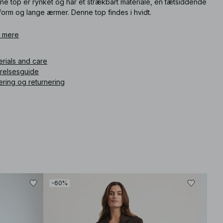
ne top er rynket og har et strækbart materiale, en tætsiddende
form og lange ærmer. Denne top findes i hvidt.
ikelnummer
 mere
:
1794-000063-4070
erials and care
rrelsesguide
ering og returnering
-60%
-30