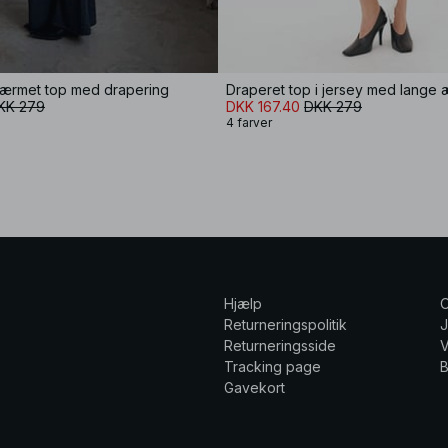
ngærmet top med drapering
Draperet top i jersey med lange
KK 279
DKK 167.40
DKK 279
4 farver
Hjælp
Returneringspolitik
Returneringsside
V
Tracking page
Gavekort