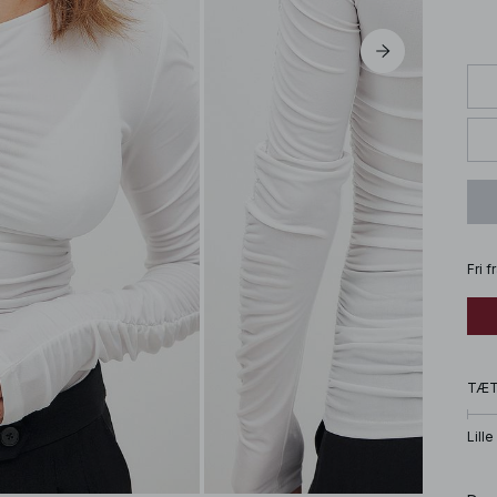
Fri 
TÆ
Lille