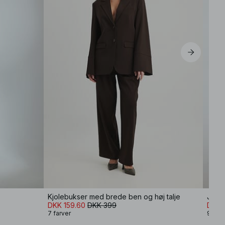
Kjolebukser med brede ben og høj talje
Jeans
DKK 159.60
DKK 399
DKK 
7 farver
9 farv