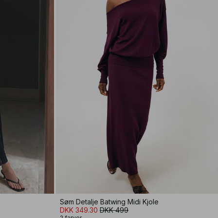
Søm Detalje Batwing Midi Kjole
DKK 349.30
DKK 499
2 farver