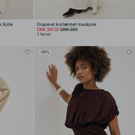
k Kjole
Draperet kortærmet maxikjole
DKK 391.30
DKK 559
2 farver
-30%