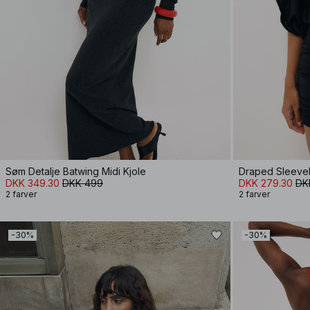
Søm Detalje Batwing Midi Kjole
Draped Sleevel
DKK 349.30
DKK 499
DKK 279.30
DK
2 farver
2 farver
-30%
-30%