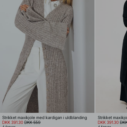
Strikket maxikjole med kardigan i uldblanding
Strikket maxikj
DKK 391.30
DKK 559
DKK 391.30
DKK
4 farver
4 farver