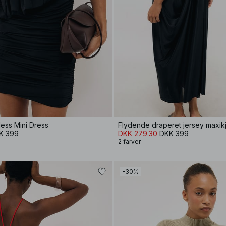
ess Mini Dress
Flydende draperet jersey maxik
K 399
DKK 279.30
DKK 399
2 farver
-30%