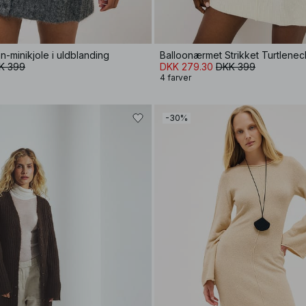
n-minikjole i uldblanding
Balloonærmet Strikket Turtlenec
K 399
DKK 279.30
DKK 399
4 farver
-30%