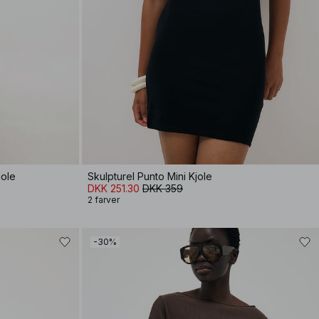
jole
Skulpturel Punto Mini Kjole
DKK 251.30
DKK 359
2 farver
-30%