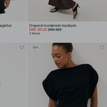
øglehul
Draperet kortærmet maxikjole
DKK 391.30
DKK 559
2 farver
-30%