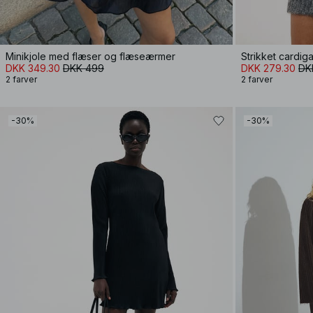
Minikjole med flæser og flæseærmer
Strikket cardiga
DKK 349.30
DKK 499
DKK 279.30
DK
2 farver
2 farver
-30%
-30%