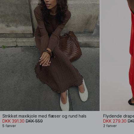
Strikket maxikjole med flæser og rund hals
Flydende drape
DKK 391.30
DKK 559
DKK 279.30
DK
5 farver
2 farver