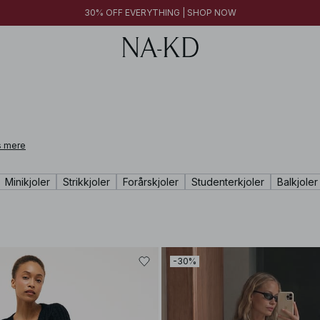
30% OFF EVERYTHING | SHOP NOW
 mere
Minikjoler
Strikkjoler
Forårskjoler
Studenterkjoler
Balkjoler
-30%