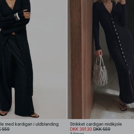
ole med kardigan i uldblanding
Strikket cardigan midikjole
 559
DKK 391.30
DKK 559
3 farver