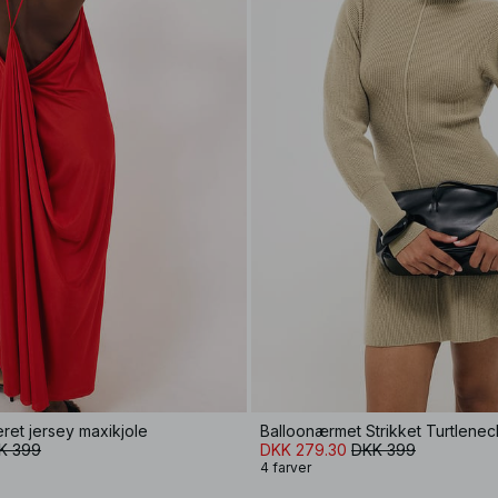
ret jersey maxikjole
Balloonærmet Strikket Turtlenec
K 399
DKK 279.30
DKK 399
4 farver