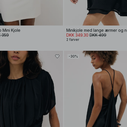
o Mini Kjole
Minikjole med lange ærmer og n
 359
DKK 349.30
DKK 499
2 farver
-30%