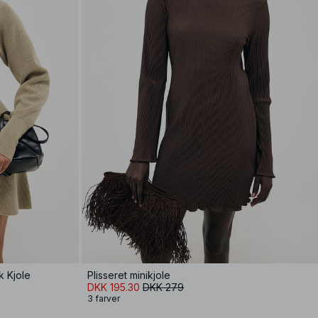
k Kjole
Plisseret minikjole
DKK 195.30
DKK 279
3 farver