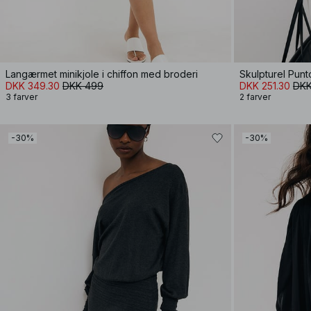
Langærmet minikjole i chiffon med broderi
Skulpturel Punt
DKK 349.30
DKK 499
DKK 251.30
DKK
3 farver
2 farver
-30%
-30%