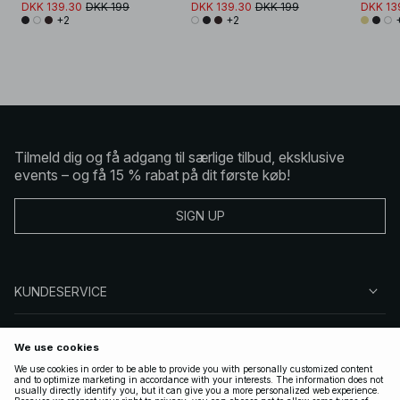
DKK 139.30
DKK 199
DKK 139.30
DKK 199
DKK 13
+2
+2
Tilmeld dig og få adgang til særlige tilbud, eksklusive
events – og få 15 % rabat på dit første køb!
SIGN UP
KUNDESERVICE
OM NA-KD
FØLG OS