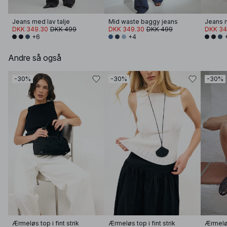
Jeans med lav talje
Mid waste baggy jeans
Jeans m
DKK 349.30
DKK 499
DKK 349.30
DKK 499
DKK 34
+6
+4
Andre så også
-30%
-30%
-30%
Ærmeløs top i fint strik
Ærmeløs top i fint strik
Ærmeløs 