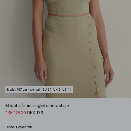
Model
:
167 cm - x-small (EU 34, UK 8, US 4)
Ribbet slå-om singlet med detalje
DKK 125.30
DKK 179
Farve
:
Lysegrøn