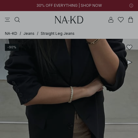
30% OFF EVERYTHING | SHOP NOW
langærmede toppe
toppe
bukser
kjoler
brune
NA-KD
/
Jeans
/
Straight Leg Jeans
-90%