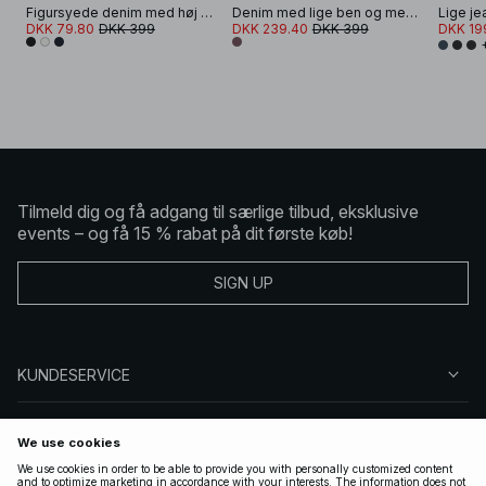
Figursyede denim med høj talje og plisserede detaljer
Denim med lige ben og mellemhøj talje
Lige je
DKK 79.80
DKK 399
DKK 239.40
DKK 399
DKK 19
Tilmeld dig og få adgang til særlige tilbud, eksklusive
events – og få 15 % rabat på dit første køb!
SIGN UP
KUNDESERVICE
OM NA-KD
FØLG OS