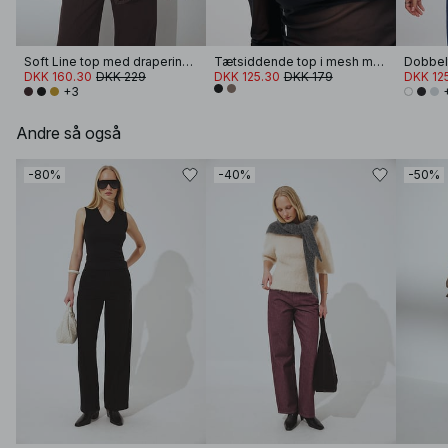
Soft Line top med draperinger
Tætsiddende top i mesh med rund halsudskæring
Dobbelt
DKK 160.30
DKK 229
DKK 125.30
DKK 179
DKK 12
+3
Andre så også
-80%
-40%
-50%