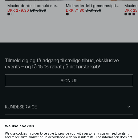
Maxinederdel i bomuld med bæltestrop
Midinederdel i gennemsigtig kvalitet
DKK 279.30
DKK 399
DKK 71.80
DKK 359
DKK 25
Tilmeld dig og få adgang til særlige tilbud, eksklusive
events – og få 15 % rabat på dit første køb!
SIGN UP
KUNDESERVICE
OM NA-KD
FØLG OS