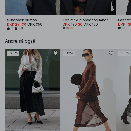
Slingback pumps
Top med blonder og lange ærmer
DKK 251.30
DKK 359
DKK 139.30
DKK 199
DKK 13
+3
Andre så også
-30%
-80%
-30%