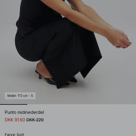
Model
:
173 cm - S
Punto midinederdel
DKK 91.60
DKK 229
Farve
:
Sort