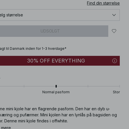
Find din størrelse
lg størrelse
UDSOLGT
fragt til Danmark inden for 1-3 hverdage*
30% OFF EVERYTHING
T
Normal pasform
Stor
ne mini kjole har en flagrende pasform. Den har en dyb u-
kæring og pufærmer. Mini kjolen har en lynlås på bagsiden og
or. Denne mini kjole findes i offwhite.
 mere