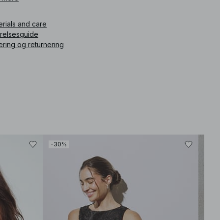
ikelnummer
:
1100-010948-0001
erials and care
rrelsesguide
ering og returnering
-30%
-30