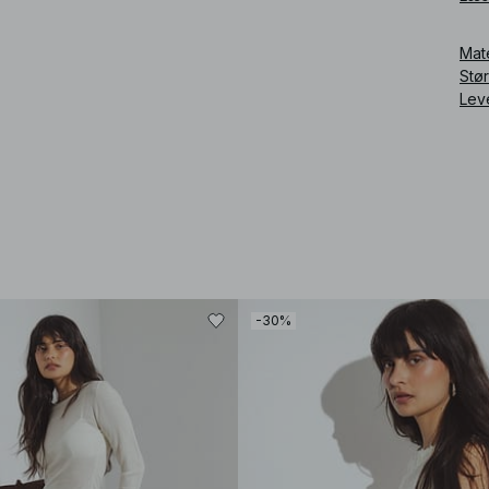
Art
Mat
Stø
Lev
-30%