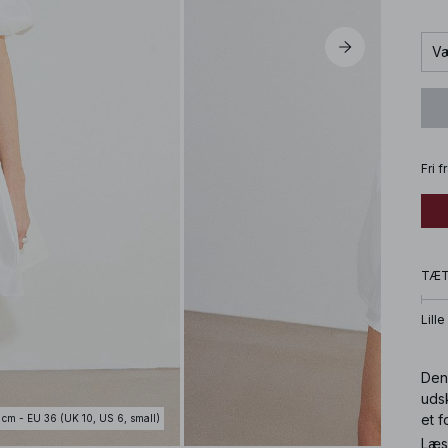
Væ
Fri 
TÆ
Lille
Den
uds
et f
 cm - EU 36 (UK 10, US 6, small)
Læs