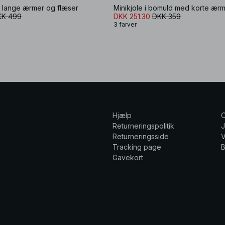
d lange ærmer og flæser
KK 499
DKK 251.30
DKK 359
3 farver
Hjælp
Returneringspolitik
Returneringsside
V
Tracking page
Gavekort