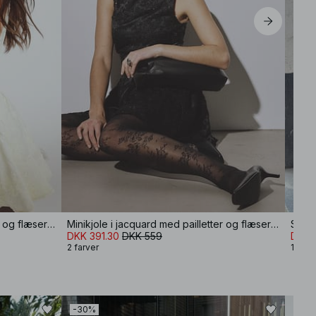
Minikjole i jacquard med pailletter og flæser i siden
Minikjole i jacquard med pailletter og flæser i siden
Strik
DKK 391.30
DKK 559
DKK 
2 farver
12 far
-30%
-50