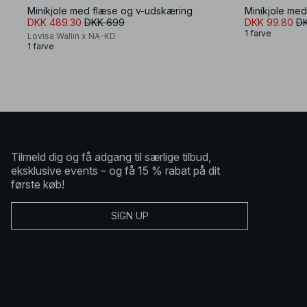
Minikjole med flæse og v-udskæring
Minikjole me
DKK 489.30
DKK 699
DKK 99.80
D
1 farve
Lovisa Wallin x NA-KD
1 farve
Tilmeld dig og få adgang til særlige tilbud,
eksklusive events – og få 15 % rabat på dit
første køb!
SIGN UP