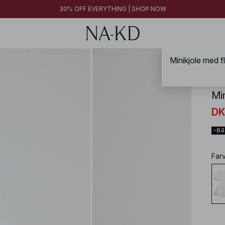
30% OFF EVERYTHING | SHOP NOW
NA-
Mi
DK
-8
Far