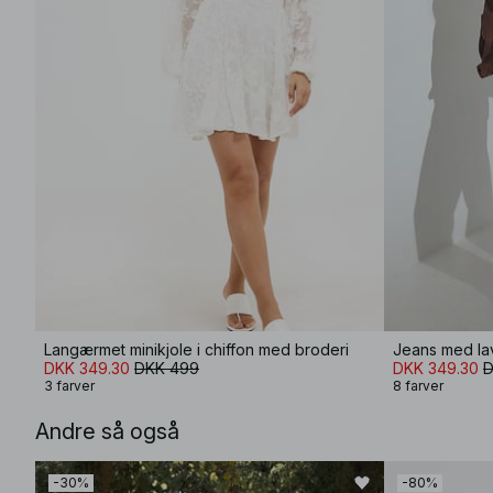
Langærmet minikjole i chiffon med broderi
Jeans med lav
DKK 349.30
DKK 499
DKK 349.30
D
3 farver
8 farver
Andre så også
-30%
-80%