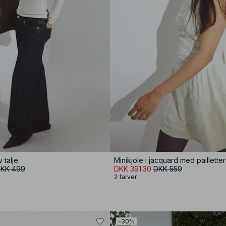
 talje
KK 499
DKK 391.30
DKK 559
2 farver
-30%