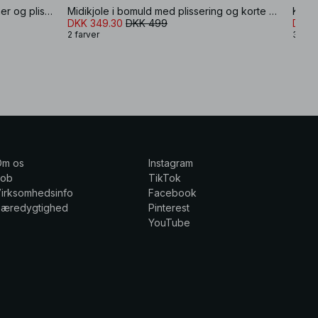
Minikjole i bomuld med korte ærmer og plissering
Midikjole i bomuld med plissering og korte ærmer
Krøll
DKK 349.30
DKK 499
DKK 
2 farver
3 farv
Om os
Instagram
Job
TikTok
irksomhedsinfo
Facebook
Bæredygtighed
Pinterest
YouTube