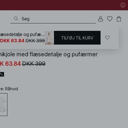
Minikjole med flæsedetalje og pufærmer
TILFØJ TIL KURV
KD
/
Kjoler
/
Kjoler med pufærmer
DKK 63.84
DKK 399
nikjole med flæsedetalje og pufærmer
K 63.84
DKK 399
4%
ve
:
Råhvid