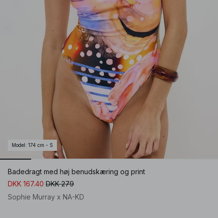
Model
:
174 cm - S
Badedragt med høj benudskæring og print
DKK 167.40
DKK 279
Sophie Murray x NA-KD