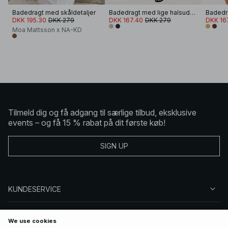
Badedragt med skåldetaljer
Badedragt med lige halsudskæring
DKK 195.30
DKK 279
DKK 167.40
DKK 279
DKK 16
Moa Mattsson x NA-KD
Tilmeld dig og få adgang til særlige tilbud, eksklusive
events – og få 15 % rabat på dit første køb!
SIGN UP
KUNDESERVICE
OM NA-KD