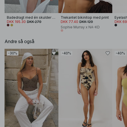
Badedragt med én skulder og snoning
Trekantet bikinitop med print
Eyelash
DKK 195.30
DKK 279
DKK 77.40
DKK 129
DKK 69
Sophie Murray x NA-KD
Andre så også
-30%
-40%
-40%