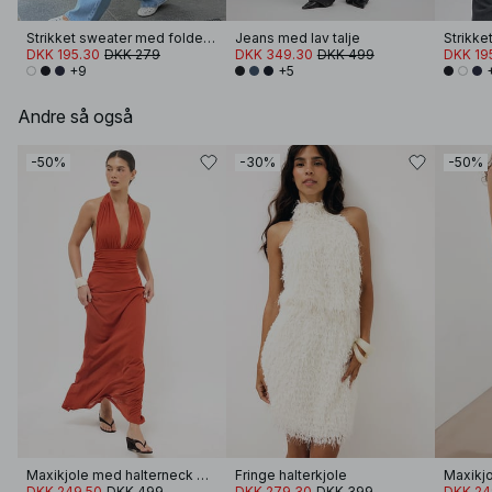
Strikket sweater med foldet ærme
Jeans med lav talje
DKK 195.30
DKK 279
DKK 349.30
DKK 499
DKK 19
+9
+5
Andre så også
-50%
-30%
-50%
Maxikjole med halterneck og binding
Fringe halterkjole
DKK 249.50
DKK 499
DKK 279.30
DKK 399
DKK 24