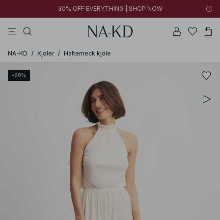
30% OFF EVERYTHING | SHOP NOW
bukser
toppe
kjoler
brune
sorte
NA-KD
/
Kjoler
/
Halterneck kjole
-80%