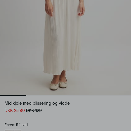
Midikjole med plissering og vidde
DKK 25.80
DKK 129
Farve
:
Råhvid