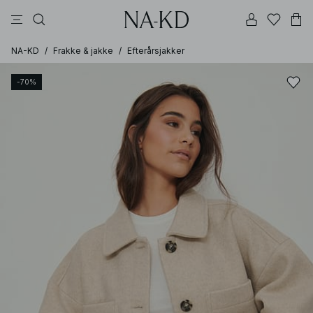
bukser
toppe
kjoler
sorte
brune
NA-KD
/
Frakke & jakke
/
Efterårsjakker
-70%