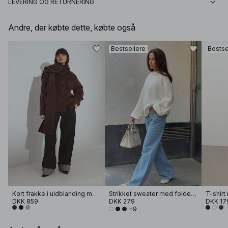
LEVERING OG RETURNERING
Andre, der købte dette, købte også
Bestsellere
Bestse
Kort frakke i uldblanding med tørklædedetalje
Strikket sweater med foldet ærme
T-shir
DKK 859
DKK 279
DKK 17
+9