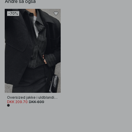
Andre så også
-70%
Oversized jakke i uldblanding
DKK 209.70
DKK 699