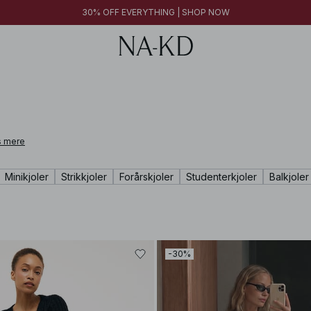
30% OFF EVERYTHING | SHOP NOW
 mere
Minikjoler
Strikkjoler
Forårskjoler
Studenterkjoler
Balkjoler
-30%