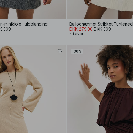
n-minikjole i uldblanding
Balloonærmet Strikket Turtlenec
K 399
DKK 279.30
DKK 399
4 farver
-30%