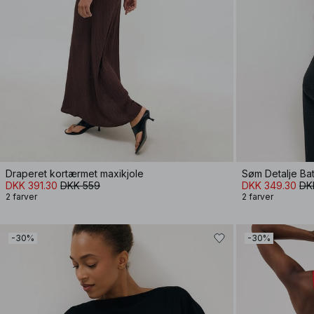
Draperet kortærmet maxikjole
Søm Detalje Bat
DKK 391.30
DKK 559
DKK 349.30
DK
2 farver
2 farver
-30%
-30%