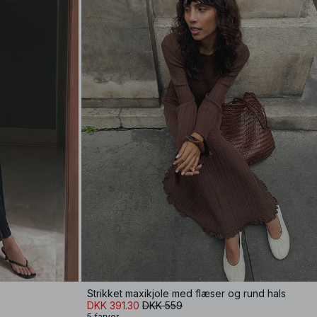
Strikket maxikjole med flæser og rund hals
DKK 391.30
DKK 559
5 farver