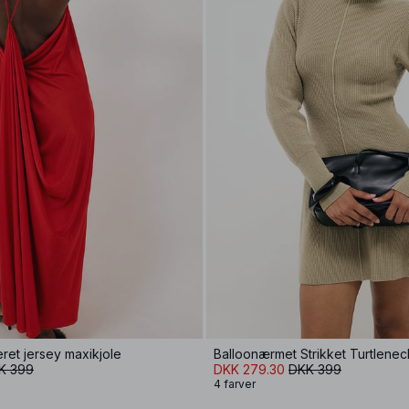
ret jersey maxikjole
Balloonærmet Strikket Turtlenec
K 399
DKK 279.30
DKK 399
4 farver