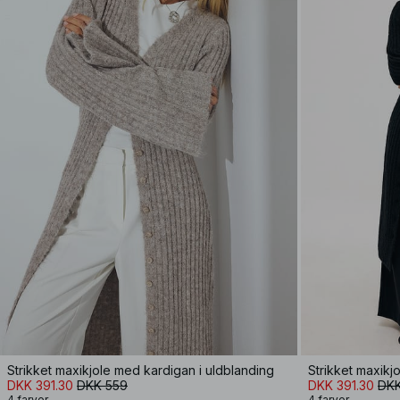
Strikket maxikjole med kardigan i uldblanding
Strikket maxikj
DKK 391.30
DKK 559
DKK 391.30
DKK
4 farver
4 farver