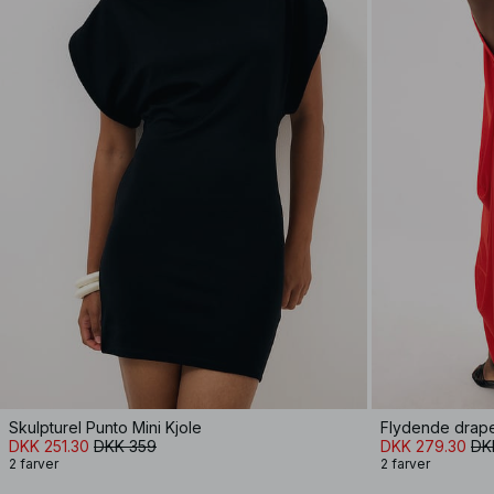
Skulpturel Punto Mini Kjole
Flydende drape
DKK 251.30
DKK 359
DKK 279.30
DK
2 farver
2 farver