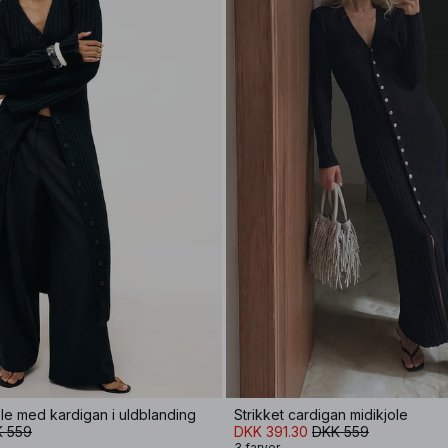
ole med kardigan i uldblanding
Strikket cardigan midikjole
 559
DKK 391.30
DKK 559
3 farver