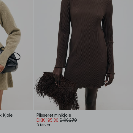
k Kjole
Plisseret minikjole
DKK 195.30
DKK 279
3 farver