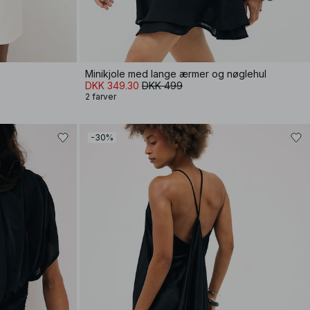
Minikjole med lange ærmer og nøglehul
DKK 349.30
DKK 499
2 farver
-30%