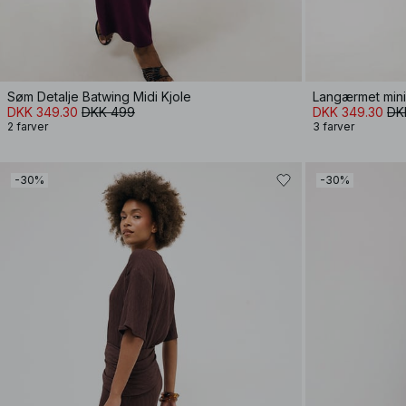
Søm Detalje Batwing Midi Kjole
Langærmet minik
DKK 349.30
DKK 499
DKK 349.30
DK
2 farver
3 farver
-30%
-30%