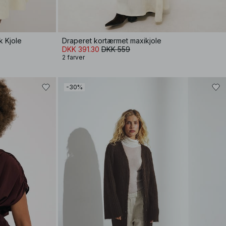
k Kjole
Draperet kortærmet maxikjole
DKK 391.30
DKK 559
2 farver
-30%