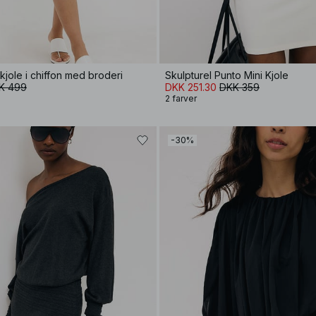
jole i chiffon med broderi
Skulpturel Punto Mini Kjole
K 499
DKK 251.30
DKK 359
2 farver
-30%