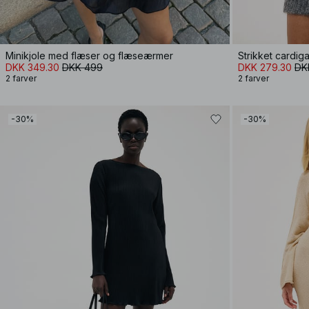
Minikjole med flæser og flæseærmer
Strikket cardiga
DKK 349.30
DKK 499
DKK 279.30
DK
2 farver
2 farver
-30%
-30%