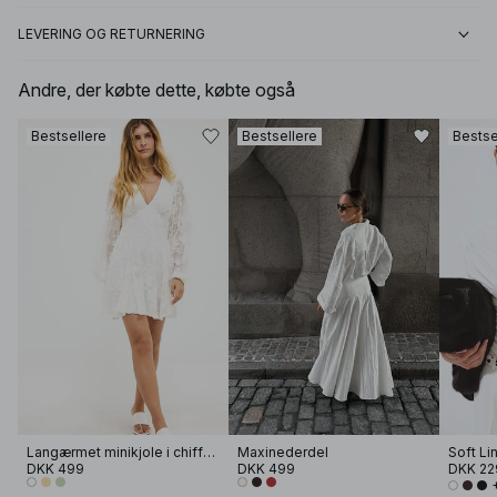
LEVERING OG RETURNERING
Andre, der købte dette, købte også
Bestsellere
Bestsellere
Bestse
Langærmet minikjole i chiffon med broderi
Maxinederdel
DKK 499
DKK 499
DKK 22