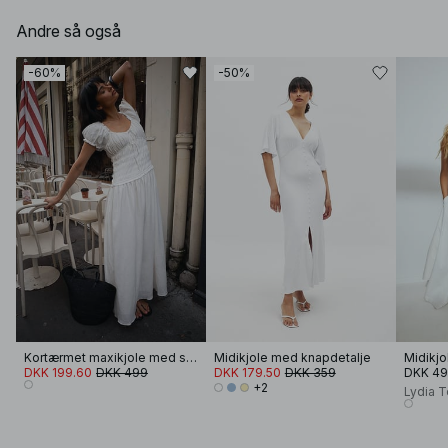
Andre så også
-60%
-50%
Kortærmet maxikjole med smock
Midikjole med knapdetalje
DKK 199.60
DKK 499
DKK 179.50
DKK 359
DKK 4
+2
Lydia 