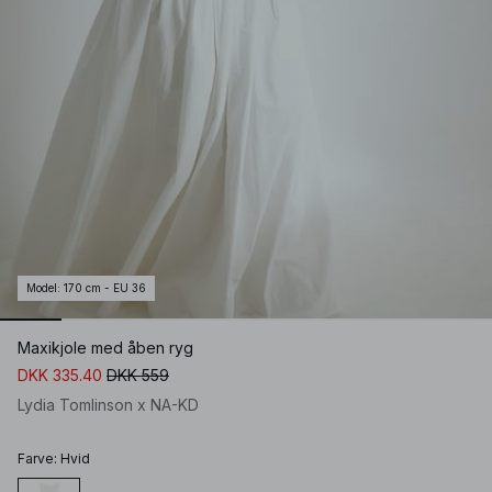
Model
:
170 cm - EU 36
Maxikjole med åben ryg
DKK 335.40
DKK 559
Lydia Tomlinson x NA-KD
Farve
:
Hvid