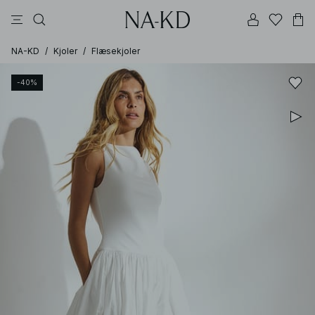
bukser
toppe
kjoler
sorte
brune
NA-KD
/
Kjoler
/
Flæsekjoler
-40%