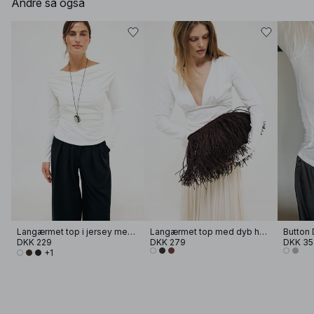
Andre så også
Langærmet top i jersey med drapering
Langærmet top med dyb halsudskæring
DKK 229
DKK 279
DKK 35
+1