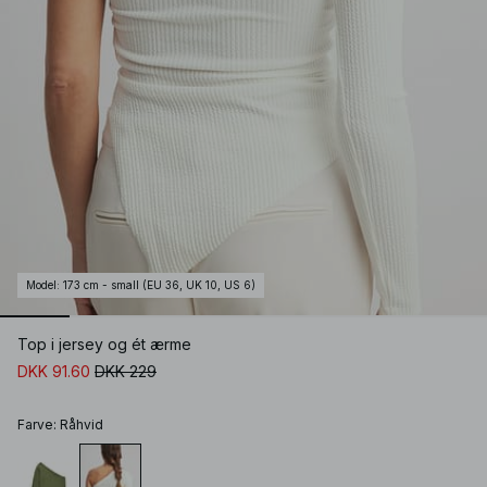
Model
:
173 cm - small (EU 36, UK 10, US 6)
Top i jersey og ét ærme
DKK 91.60
DKK 229
Farve
:
Råhvid