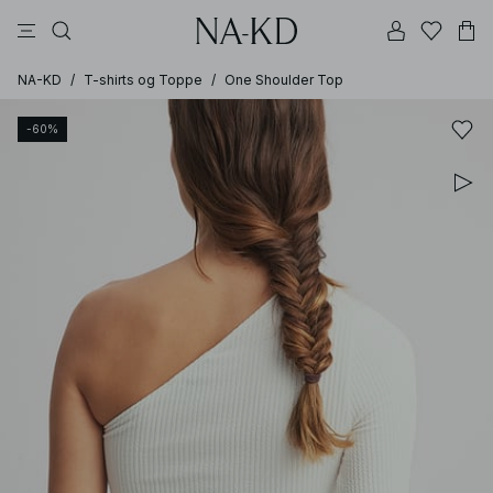
bukser
toppe
kjoler
sorte
brune
NA-KD
/
T-shirts og Toppe
/
One Shoulder Top
-60%