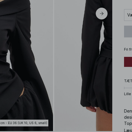
Væ
Fri 
TÆ
Lille
Den
des
Topp
 cm - EU 36 (UK 10, US 6, small)
Læs