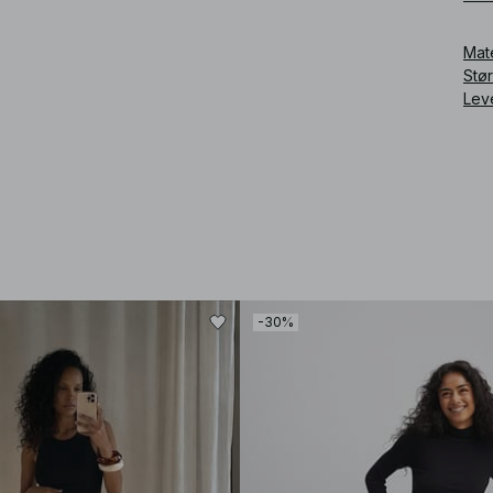
Art
Mat
Stø
Lev
-30%