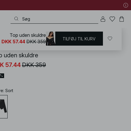
Top uden skuldre
TILFØJ TIL KURV
KD
/
T-shirts og Toppe
/
Off shoulder-toppe
DKK 57.44
DKK 359
p uden skuldre
K 57.44
DKK 359
4%
ve
:
Sort