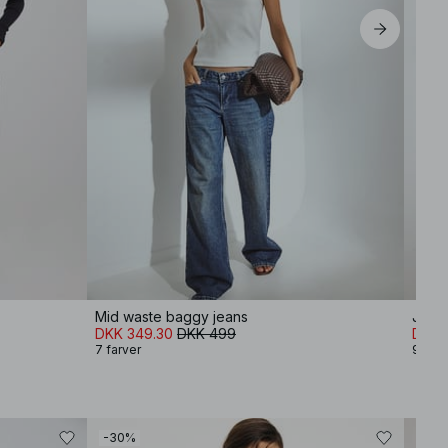
Mid waste baggy jeans
Jeans
DKK 349.30
DKK 499
DKK 
7 farver
9 farv
-30%
-80