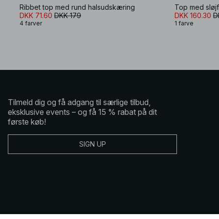
Ribbet top med rund halsudskæring
Top med sløj
DKK 71.60
DKK 179
DKK 160.30
D
4 farver
1 farve
Tilmeld dig og få adgang til særlige tilbud,
eksklusive events – og få 15 % rabat på dit
første køb!
SIGN UP