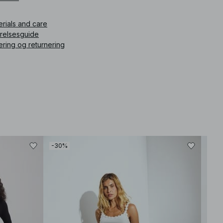
ikelnummer
:
1856-000001-0002
erials and care
rrelsesguide
ering og returnering
-30%
-30