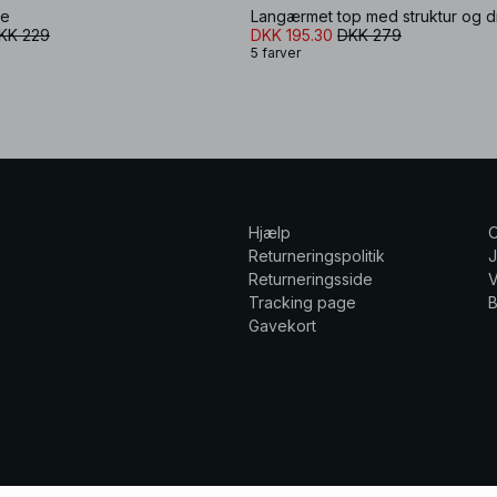
fe
Langærmet top med struktur og d
KK 229
DKK 195.30
DKK 279
5 farver
Hjælp
Returneringspolitik
Returneringsside
V
Tracking page
Gavekort