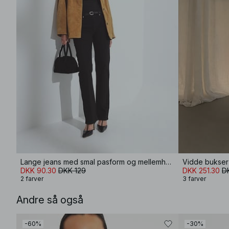
Lange jeans med smal pasform og mellemhøj talje
DKK 90.30
DKK 129
DKK 251.30
D
2 farver
3 farver
Andre så også
-60%
-30%