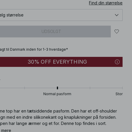
Find din størrelse
lg størrelse
UDSOLGT
fragt til Danmark inden for 1-3 hverdage*
30% OFF EVERYTHING
T
Normal pasform
Stor
ne top har en tætsiddende pasform. Den har et off-shoulder
ign med en indre silikonekant og knaplukninger på forsiden.
en har lange ærmer og et for. Denne top findes i sort.
 mere