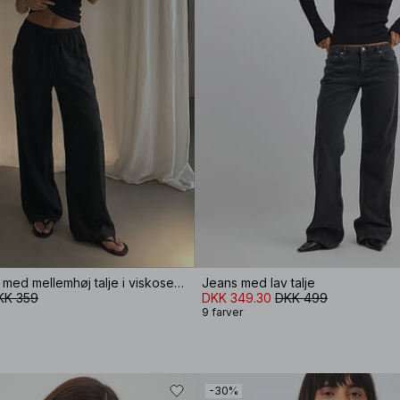
Vidde bukser med mellemhøj talje i viskoseblanding
Jeans med lav talje
KK 359
DKK 349.30
DKK 499
9 farver
-30%