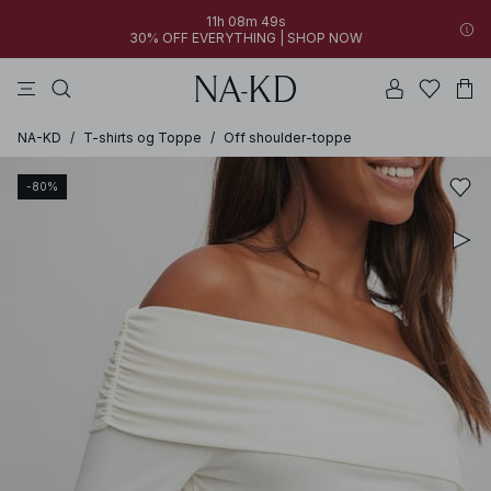
11h 08m 49s
30% OFF EVERYTHING | SHOP NOW
jakker
bukser
kjoler
toppe
sorte
NA-KD
/
T-shirts og Toppe
/
Off shoulder-toppe
-80%