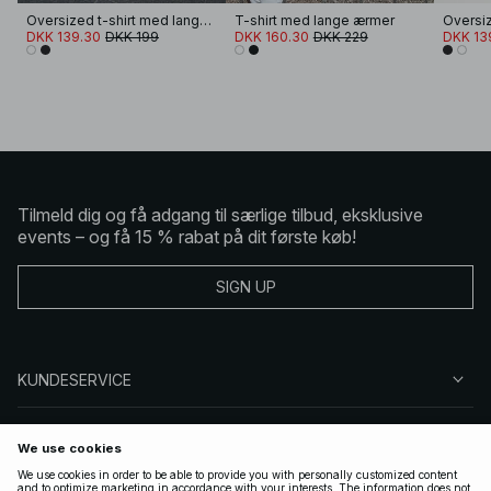
Oversized t-shirt med lange ærmer
T-shirt med lange ærmer
DKK 139.30
DKK 199
DKK 160.30
DKK 229
DKK 13
Tilmeld dig og få adgang til særlige tilbud, eksklusive
events – og få 15 % rabat på dit første køb!
SIGN UP
KUNDESERVICE
OM NA-KD
FØLG OS