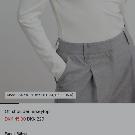
Model
:
164 cm - x-small (EU 34, UK 8, US 4)
Off shoulder jerseytop
DKK 45.80
DKK 229
Farve
:
Råhvid