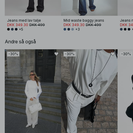
Jeans med lav talje
Mid waste baggy jeans
Jeans m
DKK 349.30
DKK 499
DKK 349.30
DKK 499
DKK 34
+5
+3
Andre så også
-30%
-30%
-30%