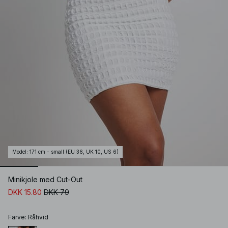
Model
:
171 cm - small (EU 36, UK 10, US 6)
Minikjole med Cut-Out
DKK 15.80
DKK 79
Farve
:
Råhvid