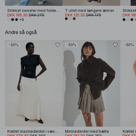
Strikket sweater med foldet ærme
T-shirt med længere ærmer
DKK 195.30
DKK 279
DKK 125.30
DKK 179
DKK 19
+9
Andre så også
-30%
-30%
-30%
Krøllet maxinederdel i vævet materiale
Mininederdel med bælte
DKK 279.30
DKK 399
DKK 251.30
DKK 359
DKK 27