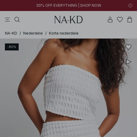
30% OFF EVERYTHING | SHOP NOW
bukser
toppe
kjoler
sorte
brune
NA-KD
/
Nederdele
/
Korte nederdele
-80%