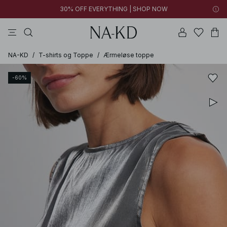
30% OFF EVERYTHING | SHOP NOW
langærmede toppe
toppe
bukser
kjoler
brune
NA-KD
/
T-shirts og Toppe
/
Ærmeløse toppe
-60%