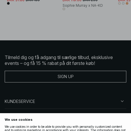
Sophie Murray x NA-KD
Tilmeld dig og få adgang til særlige tilbud, eksklusive
events – og få 15 % rabat på dit første køb!
SIGN UP
KUNDESERVICE
OM NA-KD
FØLG OS