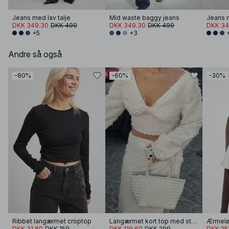
Jeans med lav talje
Mid waste baggy jeans
Jeans m
DKK 349.30
DKK 499
DKK 349.30
DKK 499
DKK 34
+5
+3
Andre så også
-80%
-60%
-30%
Ribbet langærmet croptop
Langærmet kort top med struktur
DKK 31.80
DKK 159
DKK 119.60
DKK 299
DKK 25