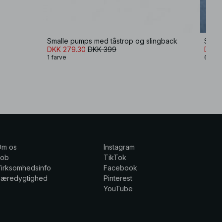
Smalle pumps med tåstrop og slingback
Slin
DKK 279.30
DKK 399
DKK 
1 farve
6 farv
Om os
Instagram
Job
TikTok
irksomhedsinfo
Facebook
Bæredygtighed
Pinterest
YouTube