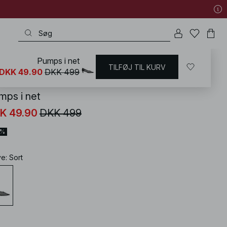
Pumps i net
TILFØJ TIL KURV
KD
/
Nytårstøj
/
Nytårssko
DKK 49.90
DKK 499
mps i net
K 49.90
DKK 499
0%
ve
:
Sort