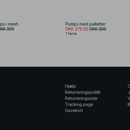
ps i mesh
Pumps med pailletter
KK 399
DKK 279.30
DKK 399
1 farve
Hjælp
Returneringspolitik
Returneringsside
V
Tracking page
Gavekort