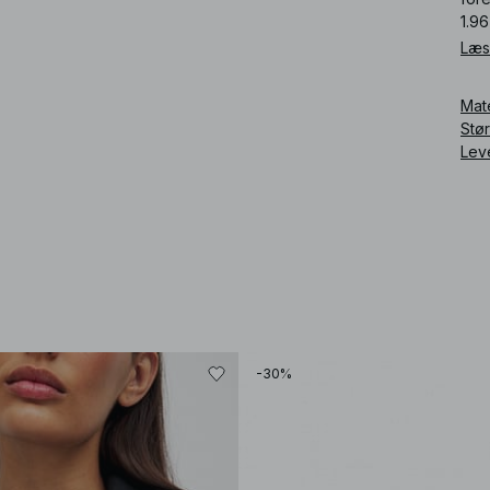
1.96
Læs
Art
Mat
Stø
Lev
-30%