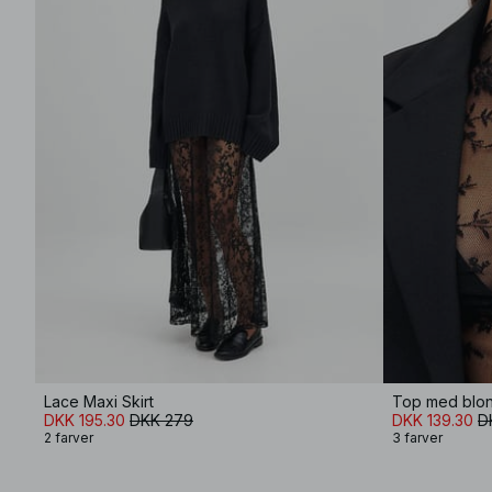
Lace Maxi Skirt
Top med blon
DKK 195.30
DKK 279
DKK 139.30
D
2 farver
3 farver