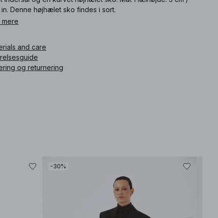
 in. Denne højhælet sko findes i sort.
 mere
ikelnummer
:
1100-010849-0002
erials and care
rrelsesguide
ering og returnering
-30%
-30