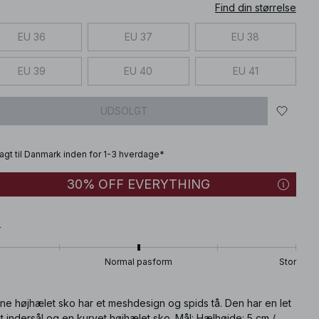
Find din størrelse
EU 36
EU 37
EU 38
EU 39
EU 40
EU 41
UDSOLGT
fragt til Danmark inden for 1-3 hverdage*
30% OFF EVERYTHING
T
Normal pasform
Stor
ne højhælet sko har et meshdesign og spids tå. Den har en let
t indersål og en kurvet højhælet sko. Mål: Hælhøjde: 5 cm /