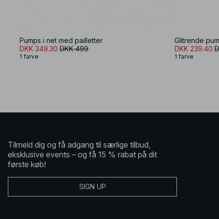
Pumps i net med pailletter
Glitrende pum
DKK 349.30
DKK 499
DKK 239.40
D
1 farve
1 farve
Tilmeld dig og få adgang til særlige tilbud,
eksklusive events – og få 15 % rabat på dit
første køb!
SIGN UP