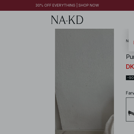
30% OFF EVERYTHING | SHOP NOW
NA-
Pu
DK
-9
Far