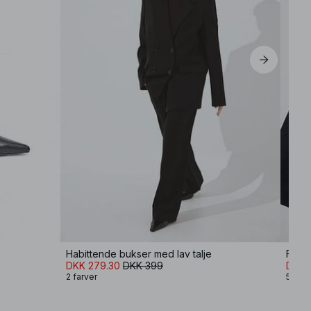
e
Habittende bukser med lav talje
DKK 279.30
DKK 399
DKK 
2 farver
5 farv