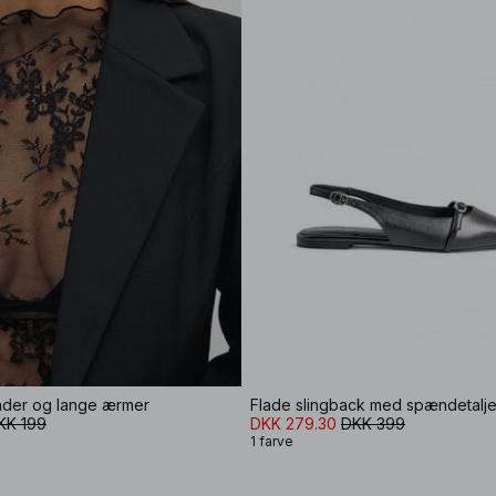
der og lange ærmer
Flade slingback med spændetalj
KK 199
DKK 279.30
DKK 399
1 farve