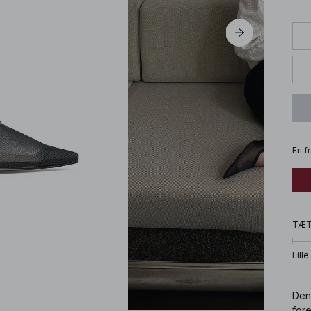
Fri 
TÆ
Lille
Den
fore