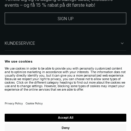
events – og få 15 % rabat på dit første køb!
SIGN UP
KUNDESERVICE
OM NA-KD
FØLG OS
GYLDIGE
DENMARK
|
DANSK