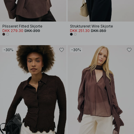
Plisseret Fitted Skjorte
Struktureret Wire Skjorte
DKK 279.30
DKK 399
DKK 251.30
DKK 359
-30%
-30%