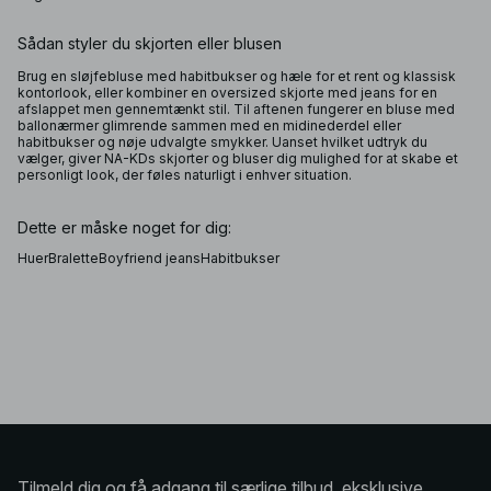
Sådan styler du skjorten eller blusen
Brug en sløjfebluse med habitbukser og hæle for et rent og klassisk
kontorlook, eller kombiner en oversized skjorte med jeans for en
afslappet men gennemtænkt stil. Til aftenen fungerer en bluse med
ballonærmer glimrende sammen med en midinederdel eller
habitbukser og nøje udvalgte smykker. Uanset hvilket udtryk du
vælger, giver NA-KDs skjorter og bluser dig mulighed for at skabe et
personligt look, der føles naturligt i enhver situation.
Dette er måske noget for dig:
Huer
Bralette
Boyfriend jeans
Habitbukser
Tilmeld dig og få adgang til særlige tilbud, eksklusive