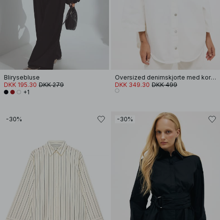
Blirysebluse
Oversized denimskjorte med korte ærmer
DKK 195.30
DKK 279
DKK 349.30
DKK 499
+1
-30%
-30%