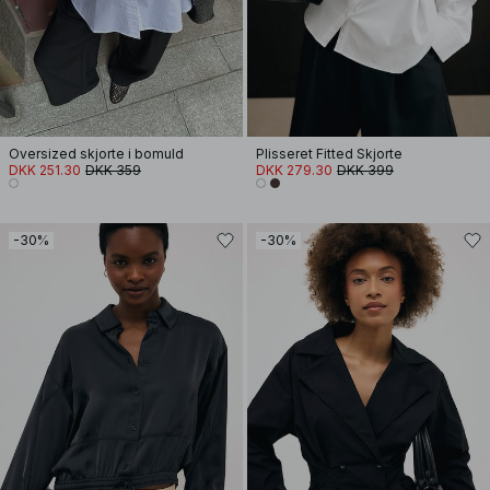
Oversized skjorte i bomuld
Plisseret Fitted Skjorte
DKK 251.30
DKK 359
DKK 279.30
DKK 399
-30%
-30%