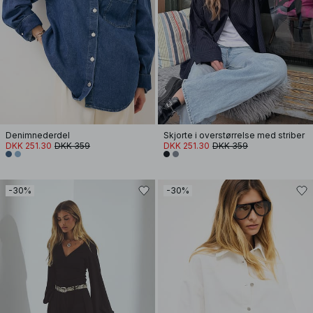
Denimnederdel
Skjorte i overstørrelse med striber
DKK 251.30
DKK 359
DKK 251.30
DKK 359
-30%
-30%