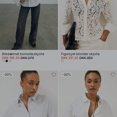
Bredærmet bomuldsskjorte
Figursyet blonder skjorte
DKK 195.30
DKK 279
DKK 251.30
DKK 359
-30%
-30%