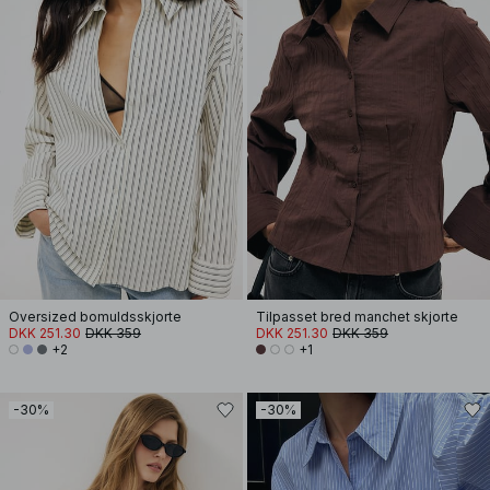
Oversized bomuldsskjorte
Tilpasset bred manchet skjorte
DKK 251.30
DKK 359
DKK 251.30
DKK 359
+2
+1
-30%
-30%