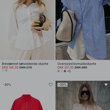
Bredærmet tætsiddende skjorte
Oversized bomuldsskjorte
DKK 195.30
DKK 279
DKK 251.30
DKK 359
+2
-30%
-30%