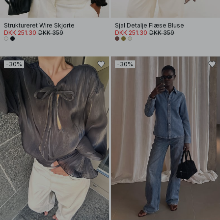
Struktureret Wire Skjorte
Sjal Detalje Flæse Bluse
DKK 251.30
DKK 359
DKK 251.30
DKK 359
-30%
-30%