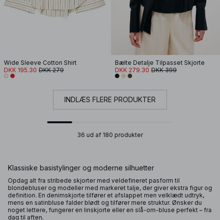
Wide Sleeve Cotton Shirt
Bælte Detalje Tilpasset Skjorte
DKK 195.30
DKK 279
DKK 279.30
DKK 399
INDLÆS FLERE PRODUKTER
36 ud af 180 produkter
Klassiske basistylinger og moderne silhuetter
Opdag alt fra stribede skjorter med veldefineret pasform til
blondebluser og modeller med markeret talje, der giver ekstra figur og
definition. En denimskjorte tilfører et afslappet men velklædt udtryk,
mens en satinbluse falder blødt og tilfører mere struktur. Ønsker du
noget lettere, fungerer en linskjorte eller en slå-om-bluse perfekt – fra
dag til aften.