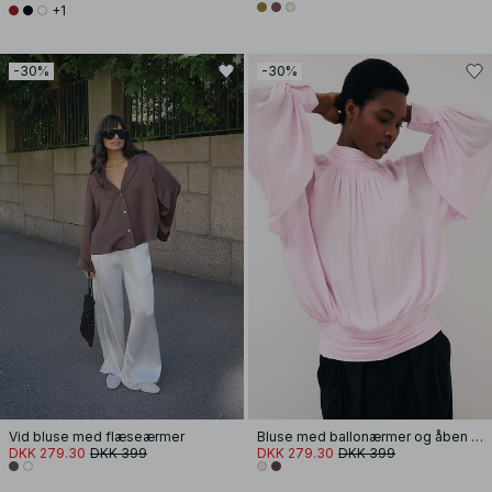
+1
-30%
-30%
Vid bluse med flæseærmer
Bluse med ballonærmer og åben ryg
DKK 279.30
DKK 399
DKK 279.30
DKK 399