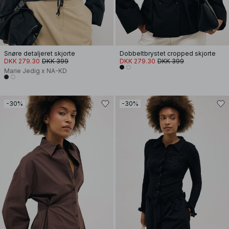
Snøre detaljeret skjorte
Dobbeltbrystet cropped skjorte
DKK 279.30
DKK 399
DKK 279.30
DKK 399
Marie Jedig x NA-KD
-30%
-30%