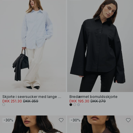
Skjorte i seersucker med lange ærmer
Bredærmet bomuldsskjorte
DKK 251.30
DKK 359
DKK 195.30
DKK 279
-30%
-30%