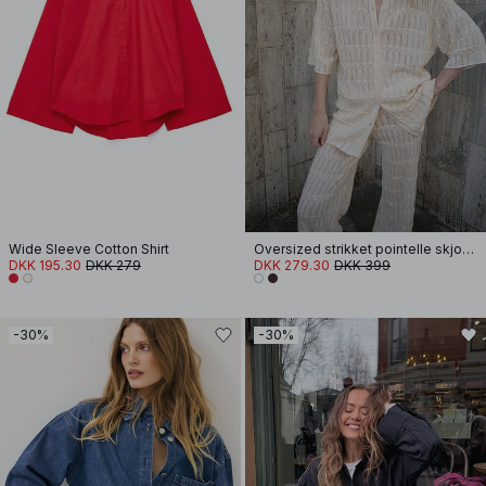
Wide Sleeve Cotton Shirt
Oversized strikket pointelle skjorte
DKK 195.30
DKK 279
DKK 279.30
DKK 399
-30%
-30%