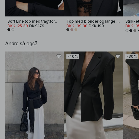
Soft Line top med tragtformet hals og lange ærmer
Top med blonder og lange ærmer
DKK 125.30
DKK 179
DKK 139.30
DKK 199
DKK 19
Andre så også
-40%
-30%