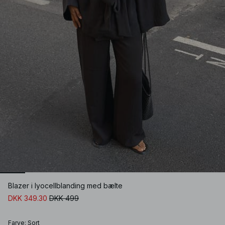
Blazer i lyocellblanding med bælte
DKK 349.30
DKK 499
Farve
:
Sort