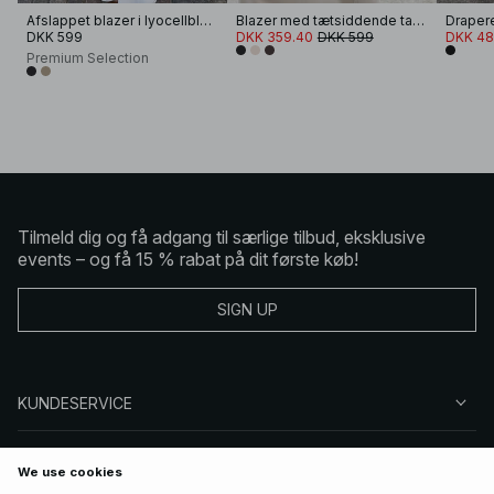
Afslappet blazer i lyocellblanding
Blazer med tætsiddende talje
DKK 599
DKK 359.40
DKK 599
DKK 48
Premium Selection
Tilmeld dig og få adgang til særlige tilbud, eksklusive
events – og få 15 % rabat på dit første køb!
SIGN UP
KUNDESERVICE
OM NA-KD