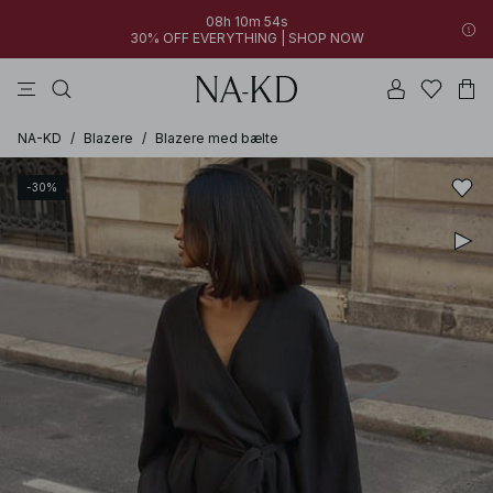
08h 10m 54s
30% OFF EVERYTHING | SHOP NOW
kjoler
bukser
toppe
sorte
brune
NA-KD
/
Blazere
/
Blazere med bælte
-30%