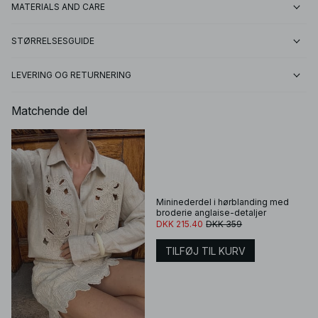
MATERIALS AND CARE
STØRRELSESGUIDE
LEVERING OG RETURNERING
Matchende del
Mininederdel i hørblanding med
broderie anglaise-detaljer
DKK 215.40
DKK 359
TILFØJ TIL KURV