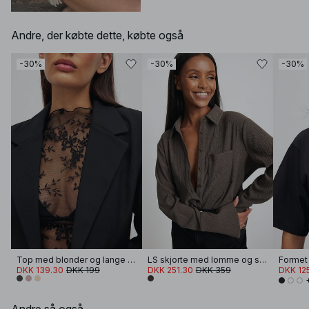
Andre, der købte dette, købte også
-30%
-30%
-30%
Top med blonder og lange ærmer
LS skjorte med lomme og struktur
DKK 139.30
DKK 199
DKK 251.30
DKK 359
DKK 12