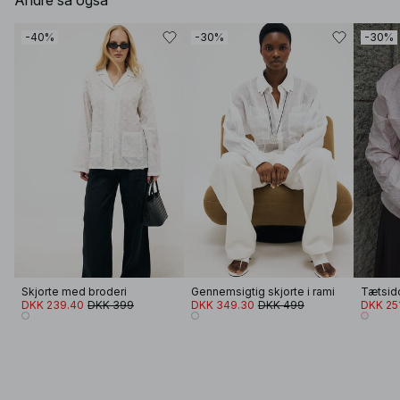
Andre så også
-40%
-30%
-30%
Skjorte med broderi
Gennemsigtig skjorte i rami
DKK 239.40
DKK 399
DKK 349.30
DKK 499
DKK 25