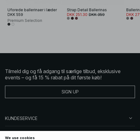
Uforede ballerinaer i læder
Strap Detail Ballerinas
Balleri
DKK 559
DKK 251.30
DKK 359
DKK 27
Premium Selection
Tilmeld dig og få adgang til særlige tilbud, eksklusive
events – og få 15 % rabat på dit første køb!
SIGN UP
KUNDESERVICE
OM NA-KD