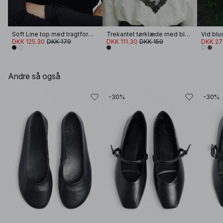
Soft Line top med tragtformet hals og lange ærmer
Trekantet tørklæde med blonde
Vid bl
DKK 125.30
DKK 179
DKK 111.30
DKK 159
DKK 27
Andre så også
-30%
-30%