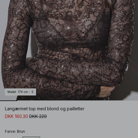
Model
:
174 cm - S
Langærmet top med blond og pailletter
DKK 160.30
DKK 229
Farve
:
Brun