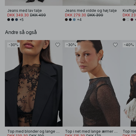
Jeans med lav talje
Jeans med vidde og høj talje
DKK 349.30
DKK 499
DKK 279.30
DKK 399
DKK 23
+5
+4
Andre så også
-30%
-30%
-40%
Top med blonder og lange ærmer
Top i net med lange ærmer og glitter
DKK 139.30
DKK 199
DKK 125.30
DKK 179
DKK 11