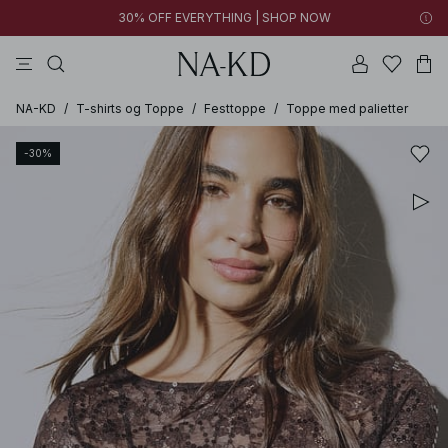
30% OFF EVERYTHING | SHOP NOW
bukser
toppe
kjoler
brune
sorte
NA-KD
/
T-shirts og Toppe
/
Festtoppe
/
Toppe med palietter
-30%