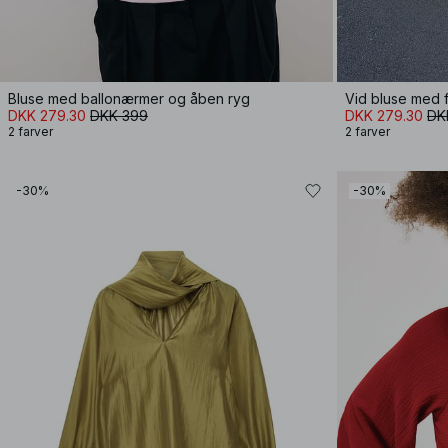
Bluse med ballonærmer og åben ryg
Vid bluse med
DKK 279.30
DKK 399
DKK 279.30
DK
2 farver
2 farver
-30%
-30%