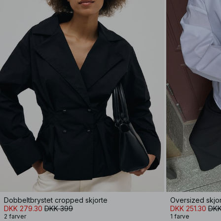
Dobbeltbrystet cropped skjorte
Oversized skjor
DKK 279.30
DKK 399
DKK 251.30
DKK
2 farver
1 farve