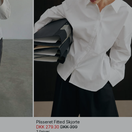
Plisseret Fitted Skjorte
DKK 279.30
DKK 399
2 farver