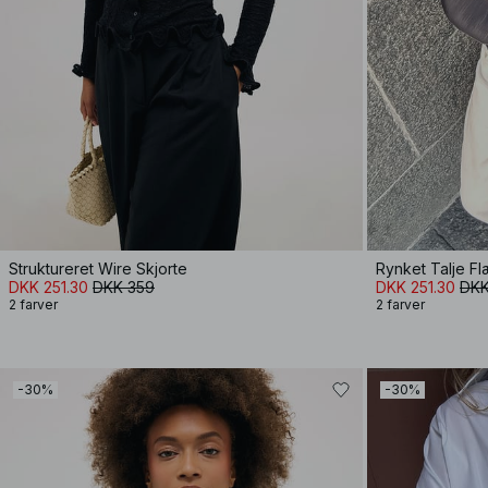
Struktureret Wire Skjorte
Rynket Talje F
DKK 251.30
DKK 359
DKK 251.30
DKK
2 farver
2 farver
-30%
-30%