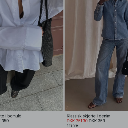
te i bomuld
Klassisk skjorte i denim
 359
DKK 251.30
DKK 359
1 farve