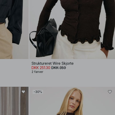
Struktureret Wire Skjorte
DKK 251.30
DKK 359
2 farver
-30%