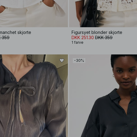
manchet skjorte
Figursyet blonder skjorte
 359
DKK 251.30
DKK 359
1 farve
-30%