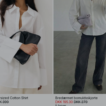
rsized Cotton Shirt
Bredærmet bomuldsskjorte
K 399
DKK 195.30
DKK 279
5 farver