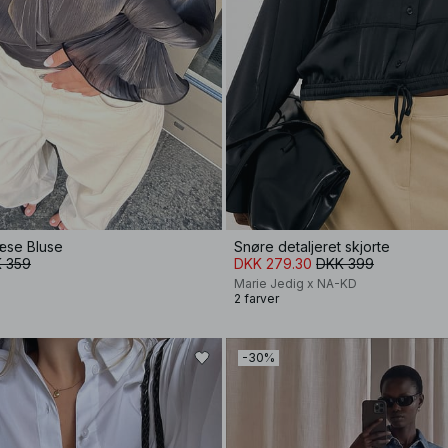
læse Bluse
Snøre detaljeret skjorte
 359
DKK 279.30
DKK 399
Marie Jedig x NA-KD
2 farver
-30%