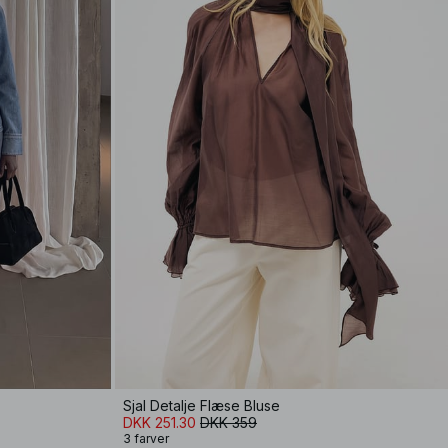
Sjal Detalje Flæse Bluse
DKK 251.30
DKK 359
3 farver