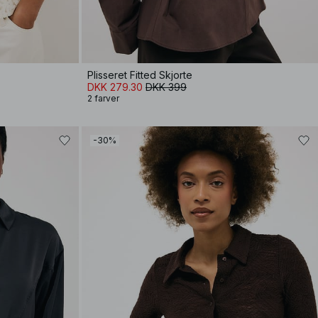
Plisseret Fitted Skjorte
DKK 279.30
DKK 399
2 farver
-30%