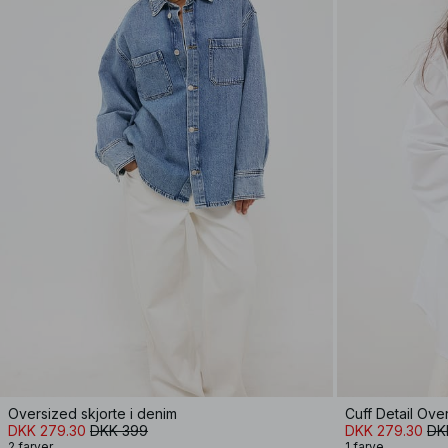
Oversized skjorte i denim
Cuff Detail Ove
DKK 279.30
DKK 399
DKK 279.30
DK
2 farver
1 farve