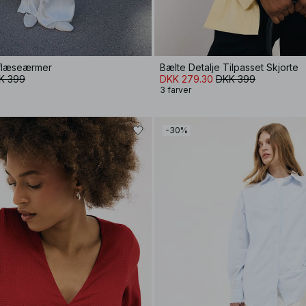
 flæseærmer
Bælte Detalje Tilpasset Skjorte
K 399
DKK 279.30
DKK 399
3 farver
-30%