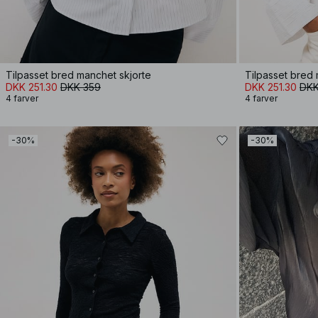
Tilpasset bred manchet skjorte
Tilpasset bred 
DKK 251.30
DKK 359
DKK 251.30
DKK
4 farver
4 farver
-30%
-30%