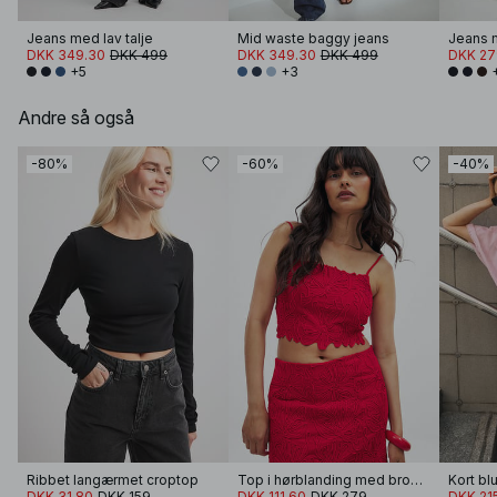
Jeans med lav talje
Mid waste baggy jeans
Jeans m
DKK 349.30
DKK 499
DKK 349.30
DKK 499
DKK 27
+5
+3
Andre så også
-80%
-60%
-40%
Ribbet langærmet croptop
Top i hørblanding med broderie anglaise-detalje
Kort bl
DKK 31.80
DKK 159
DKK 111.60
DKK 279
DKK 21