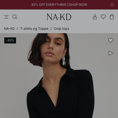
30% OFF EVERYTHING | SHOP NOW
langærmede toppe
toppe
bukser
kjoler
brune
NA-KD
/
T-shirts og Toppe
/
Crop tops
-80%