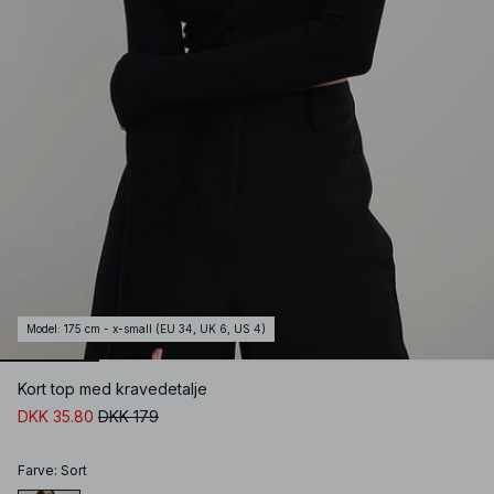
Model
:
175 cm - x-small (EU 34, UK 6, US 4)
Kort top med kravedetalje
DKK 35.80
DKK 179
Farve
:
Sort