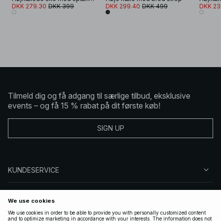
DKK 279.30
DKK 399
DKK 299.40
DKK 499
DKK 23
Tilmeld dig og få adgang til særlige tilbud, eksklusive
events – og få 15 % rabat på dit første køb!
SIGN UP
KUNDESERVICE
OM NA-KD
FØLG OS