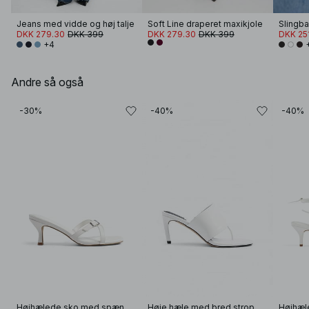
Jeans med vidde og høj talje
Soft Line draperet maxikjole
Slingb
DKK 279.30
DKK 399
DKK 279.30
DKK 399
DKK 25
+4
Andre så også
-30%
-40%
-40%
Højhælede sko med spændedetalje
Høje hæle med bred strop