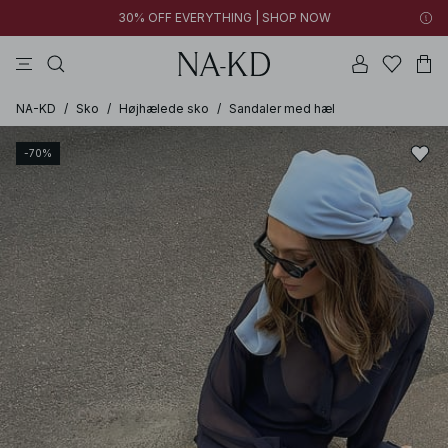
30% OFF EVERYTHING | SHOP NOW
bukser
toppe
kjoler
brune
sorte
NA-KD
/
Sko
/
Højhælede sko
/
Sandaler med hæl
-70%