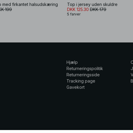
op med firkantet halsudskæring
Top i jersey uden skuldre
KK 199
DKK 125.30
DKK 179
5 farver
Hjælp
Returneringspolitik
Returneringsside
V
Tracking page
Gavekort