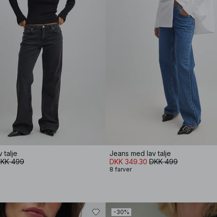
 talje
Jeans med lav talje
KK 499
DKK 349.30
DKK 499
8 farver
-30%