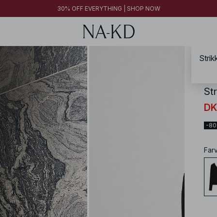
FINAL SALE | SHOP NOW
30% OFF EVERYTHING | SHOP NOW
FINAL SALE | SHOP NOW
Strik
NA-
St
DK
-8
Far