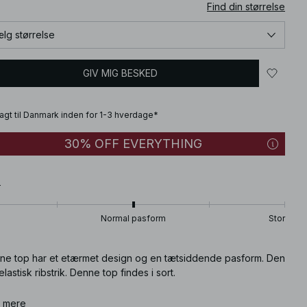
Find din størrelse
lg størrelse
GIV MIG BESKED
fragt til Danmark inden for 1-3 hverdage*
30% OFF EVERYTHING
T
Normal pasform
Stor
ne top har et etærmet design og en tætsiddende pasform. Den
elastisk ribstrik. Denne top findes i sort.
ikelnummer
 mere
:
1100-008615-0002