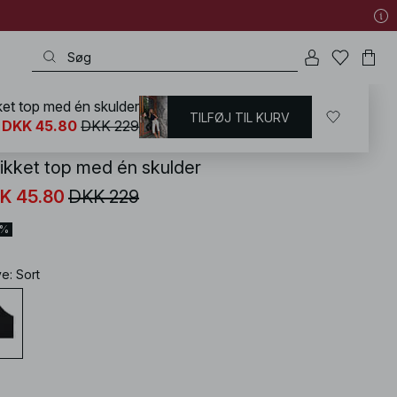
ket top med én skulder
TILFØJ TIL KURV
KD
/
T-shirts og Toppe
/
One Shoulder Top
DKK 45.80
DKK 229
rikket top med én skulder
K 45.80
DKK 229
0%
ve
:
Sort