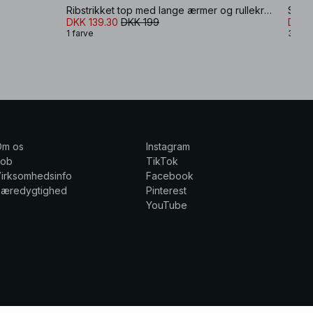
Ribstrikket top med lange ærmer og rullekrave
Strik
DKK 139.30
DKK 199
DKK 
1 farve
3 farv
Om os
Instagram
Job
TikTok
irksomhedsinfo
Facebook
Bæredygtighed
Pinterest
YouTube