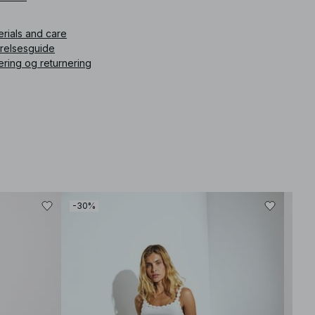
erials and care
rrelsesguide
ering og returnering
-30%
-30