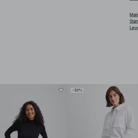
Mat
Stø
Lev
-30%