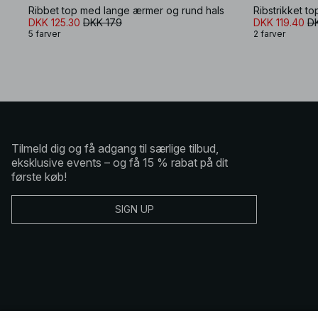
Ribbet top med lange ærmer og rund hals
Ribstrikket t
DKK 125.30
DKK 179
DKK 119.40
D
5 farver
2 farver
Tilmeld dig og få adgang til særlige tilbud,
eksklusive events – og få 15 % rabat på dit
første køb!
SIGN UP