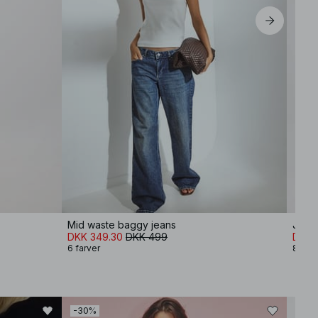
Mid waste baggy jeans
Jeans
DKK 349.30
DKK 499
DKK 
6 farver
8 farv
-30%
-80