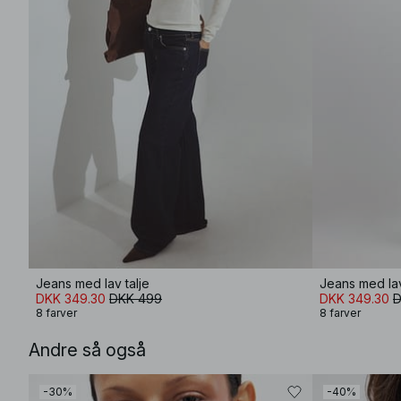
Jeans med lav talje
Jeans med lav
DKK 349.30
DKK 499
DKK 349.30
D
8 farver
8 farver
Andre så også
-30%
-40%