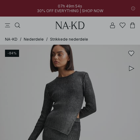
07h 49m 54s
30% OFF EVERYTHING | SHOP NOW
kjoler
bukser
toppe
sorte
brune
NA-KD
/
Nederdele
/
Strikkede nederdele
-84%