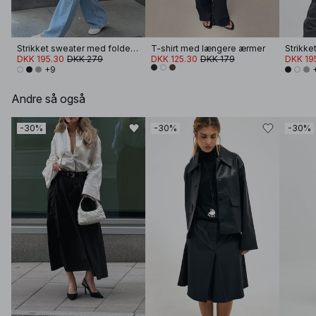
Strikket sweater med foldet ærme
T-shirt med længere ærmer
DKK 195.30
DKK 279
DKK 125.30
DKK 179
DKK 19
+9
Andre så også
-30%
-30%
-30%