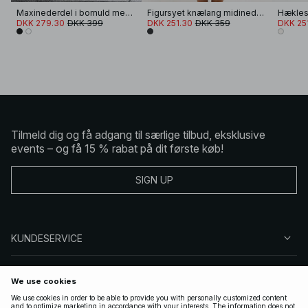
Maxinederdel i bomuld med bæltestrop
Figursyet knælang midinederdel
Hæklest
DKK 279.30
DKK 399
DKK 251.30
DKK 359
DKK 25
Tilmeld dig og få adgang til særlige tilbud, eksklusive
events – og få 15 % rabat på dit første køb!
SIGN UP
KUNDESERVICE
OM NA-KD
FØLG OS