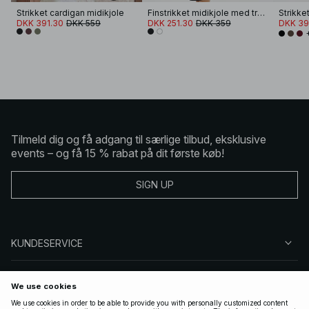
Strikket cardigan midikjole
Finstrikket midikjole med trompetærmer
DKK 391.30
DKK 559
DKK 251.30
DKK 359
DKK 39
Tilmeld dig og få adgang til særlige tilbud, eksklusive
events – og få 15 % rabat på dit første køb!
SIGN UP
KUNDESERVICE
OM NA-KD