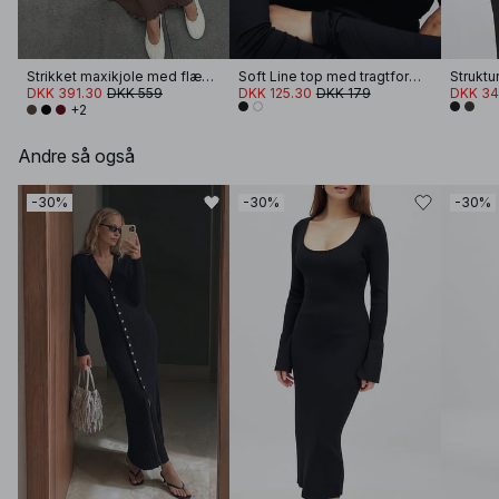
Strikket maxikjole med flæser og rund hals
Soft Line top med tragtformet hals og lange ærmer
DKK 391.30
DKK 559
DKK 125.30
DKK 179
DKK 34
+2
Andre så også
-30%
-30%
-30%