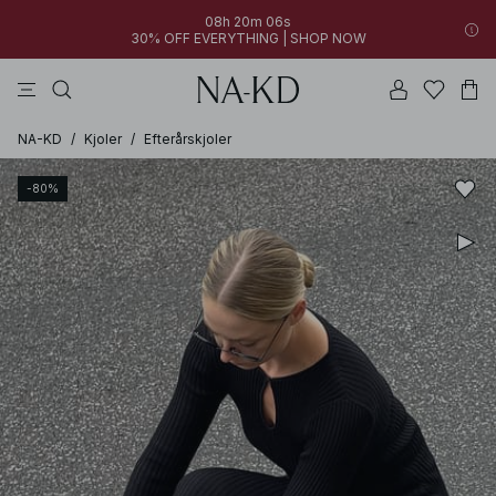
08h 20m 06s
30% OFF EVERYTHING | SHOP NOW
kjoler
bukser
toppe
sorte
brune
NA-KD
/
Kjoler
/
Efterårskjoler
-80%