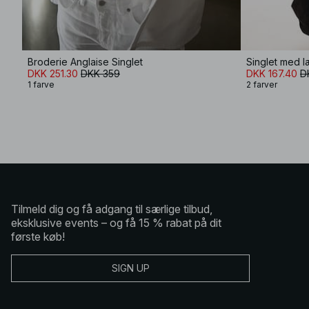
Broderie Anglaise Singlet
Singlet med 
DKK 251.30
DKK 359
DKK 167.40
D
1 farve
2 farver
Tilmeld dig og få adgang til særlige tilbud,
eksklusive events – og få 15 % rabat på dit
første køb!
SIGN UP