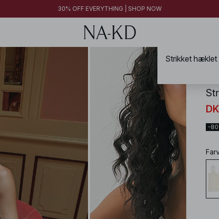
30% OFF EVERYTHING | SHOP NOW
NA-
St
DK
-8
Far