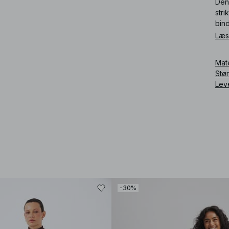
Den
stri
bind
Læs
Art
Mat
Stø
Lev
-30%