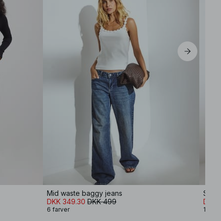
Mid waste baggy jeans
Strai
DKK 349.30
DKK 499
DKK 
6 farver
1 farv