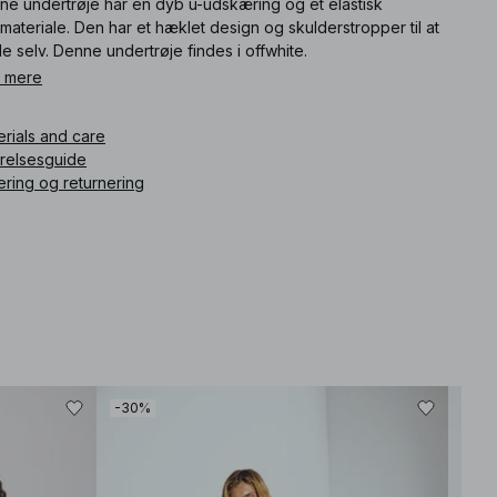
ne undertrøje har en dyb u-udskæring og et elastisk
kmateriale. Den har et hæklet design og skulderstropper til at
e selv. Denne undertrøje findes i offwhite.
 mere
ikelnummer
:
1100-011261-0260
erials and care
rrelsesguide
ering og returnering
-30%
-60