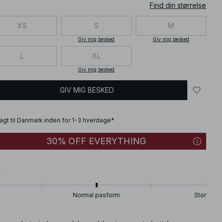
Find din størrelse
XS
S
M
Giv mig besked
Giv mig besked
L
XL
Giv mig besked
GIV MIG BESKED
fragt til Danmark inden for 1-3 hverdage*
30% OFF EVERYTHING
T
Normal pasform
Stor