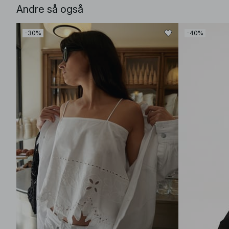
Andre så også
-30%
-40%