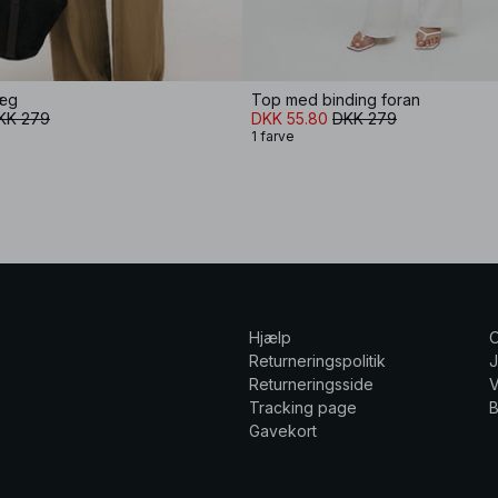
læg
Top med binding foran
KK 279
DKK 55.80
DKK 279
1 farve
Hjælp
Returneringspolitik
Returneringsside
V
Tracking page
Gavekort