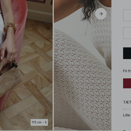
Fri 
TÆ
Lille
175 cm - S