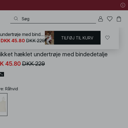
Strikket hæklet undertrøje med bindedetalje
TILFØJ TIL KURV
KD
/
T-shirts og Toppe
/
Toppe
DKK 45.80
DKK 229
rikket hæklet undertrøje med bindedetalje
K 45.80
DKK 229
0%
ve
:
Råhvid