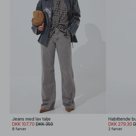
Jeans med lav talje
Habittende bu
DKK 107.70
DKK 359
DKK 279.30
D
8 farver
2 farver