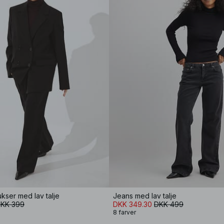
kser med lav talje
Jeans med lav talje
KK 399
DKK 349.30
DKK 499
8 farver